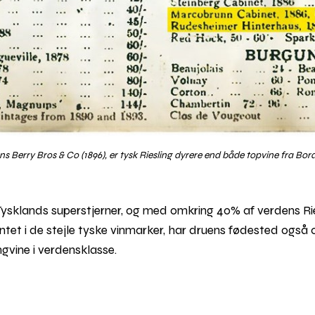
ons Berry Bros & Co (1896), er tysk Riesling dyrere end både topvine fra B
f Tysklands superstjerner, og med omkring 40% af verdens R
tet i de stejle tyske vinmarker, har druens fødested også
ngvine i verdensklasse.