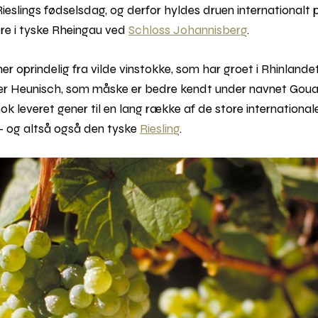
ieslings fødselsdag, og derfor hyldes druen internationalt 
re i tyske Rheingau ved
Schloss Johannisberg
.
 oprindelig fra vilde vinstokke, som har groet i Rhinlandet
r Heunisch, som måske er bedre kendt under navnet Goua
ok leveret gener til en lang række af de store international
– og altså også den tyske
Riesling
.