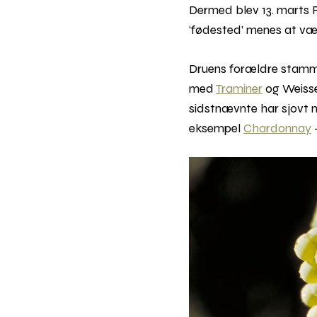
Dermed blev 13. marts R
‘fødested’ menes at væ
Druens forældre stammer
med
Traminer
og Weisse
sidstnævnte har sjovt n
eksempel
Chardonnay