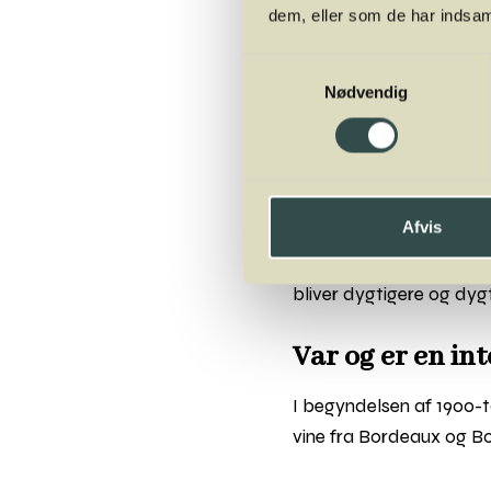
dem, eller som de har indsaml
rolle i tyskernes vinhis
blev den i starten tota
Samtykkevalg
vinbønder intet om druen
Nødvendig
en jævn drue. De havde
ovenikøbet bliver angre
og syltet abrikos.
Afvis
Vi skal desuden helt fre
omtalt som Russling elle
bliver dygtigere og dygt
Var og er en in
I begyndelsen af 1900-t
vine fra Bordeaux og B