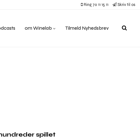
Ring 70 11 15 11
Skriv til os
odcasts
om Winelab
Tilmeld Nyhedsbrev
rhundreder spillet