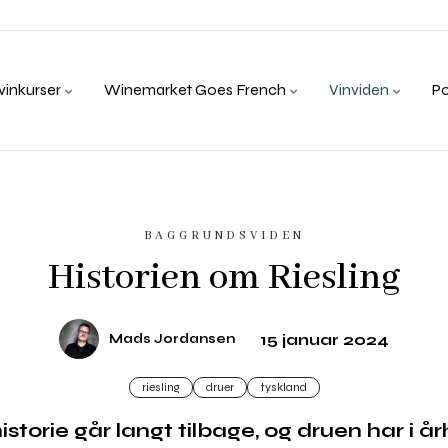
inkurser
Winemarket Goes French
Vinviden
P
BAGGRUNDSVIDEN
Historien om Riesling
15 januar 2024
Mads Jordansen
riesling
druer
tyskland
storie går langt tilbage, og druen har i å