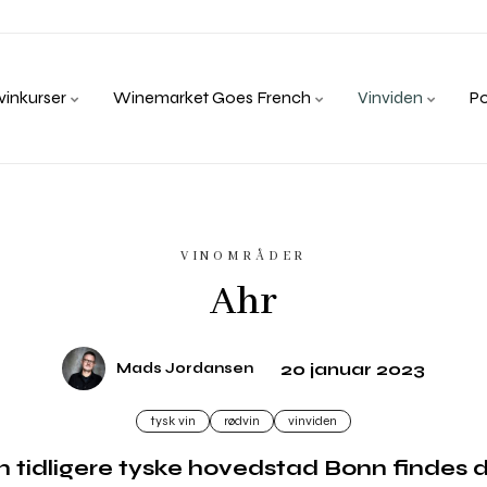
inkurser
Winemarket Goes French
Vinviden
P
VINOMRÅDER
Ahr
20 januar 2023
Mads Jordansen
tysk vin
rødvin
vinviden
 tidligere tyske hovedstad Bonn findes de