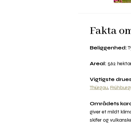
Fakta o
Beliggenhed:
T
Areal:
562 hekta
Vigtigste drue
Thürgau
,
Frühburg
Områdets kara
giver et mildt kli
skifer og vulkanske