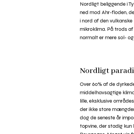
Nordligt beliggende i T
ned mod Ahr-floden, de
i nord af den vulkansk
mikroklima. På trods af
normalt er mere sol- o
Nordligt paradi
Over 60% af de dyrkede 
middelhavsagtige klima e
lille, eksklusive områd
der ikke store mængder p
dog de seneste år impone
topvine, der stadig kun