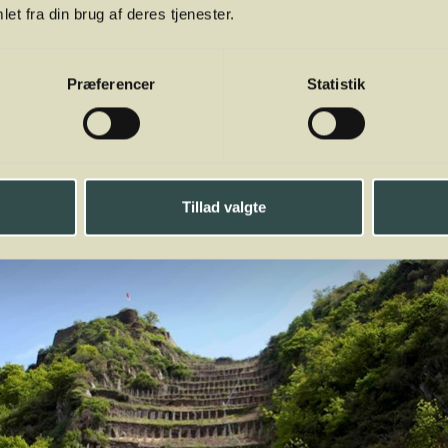
det kæmper stadig med genopbygningen.
et fra din brug af deres tjenester.
Præferencer
Statistik
Tillad valgte