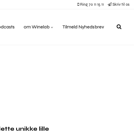
Ring 70 11 15 11
Skriv til os
odcasts
om Winelab
Tilmeld Nyhedsbrev
tte unikke lille