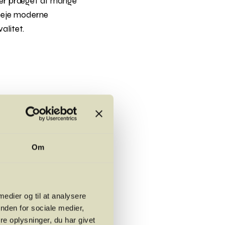
 er præget af mange
 eje moderne
alitet.
hinen, og vinmarkerne
n ideelle betingelser, da
deres lagrede varme til
Om
i juli 2021 en så
lodbølge brusede
 medier og til at analysere
g flere mistede ganske
nden for sociale medier,
ik uskadte gennem
e oplysninger, du har givet