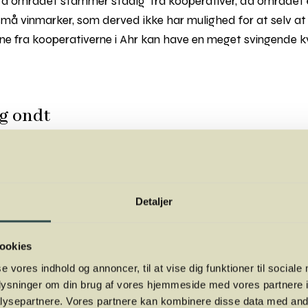
fra området stammer stadig fra kooperativer, da området
å vinmarker, som derved ikke har mulighed for at selv at
ne fra kooperativerne i Ahr kan have en meget svingende kv
og ondt
 i snævre sløjfer gennem det kurvede klippelandskab mod R
olde klipper. Det milde klima i dalen giver druerne i Ahr-dale
om solfangere, og de opvarmede klipper afgiver om natten 
Detaljer
desværre ikke kun idyl. Ekstreme regnmængder forårsagede 
ookies
hr-floden, at den gik langt over sine bredder og i en sand f
se vores indhold og annoncer, til at vise dig funktioner til sociale
edderne. Adskillige vinhuse fik kældrene oversvømmede, o
oplysninger om din brug af vores hjemmeside med vores partnere i
em, og 134 mennesker mistede livet. De fleste vinmarker g
ysepartnere. Vores partnere kan kombinere disse data med andr