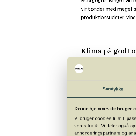
Bourgogne. Meget vin 
vinbønder med meget sm
produktionsudstyr. Vine
Klima på godt 
Ahr-floden slynger sig
ligger lige oven på de g
skråningerne fungerer s
Samtykke
vinstokkene.
Den smalle dal rummer 
Denne hjemmeside bruger c
hastig vandstigning i A
Vi bruger cookies til at tilpas
gennem byerne langs br
vores trafik. Vi deler også 
enkelt deres huse og hj
annonceringspartnere og anal