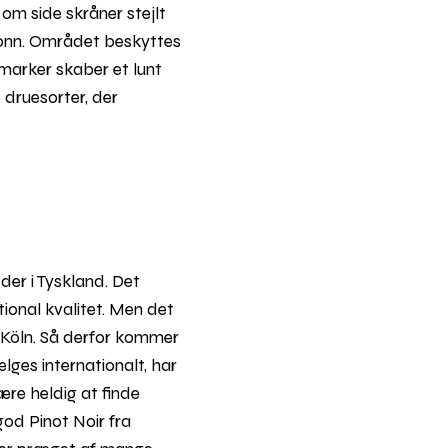
om side skråner stejlt
Bonn. Området beskyttes
marker skaber et lunt
 druesorter, der
der i Tyskland. Det
tional kvalitet. Men det
g Köln. Så derfor kommer
lges internationalt, har
ære heldig at finde
god Pinot Noir fra