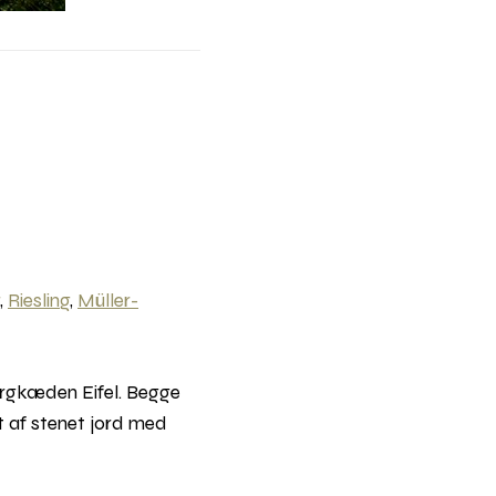
,
Riesling
,
Müller-
ergkæden Eifel. Begge
t af stenet jord med