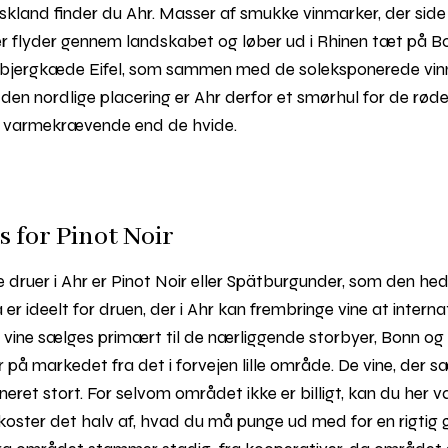
yskland finder du Ahr. Masser af smukke vinmarker, der side 
r flyder gennem landskabet og løber ud i Rhinen tæt på 
e bjergkæde Eifel, som sammen med de soleksponerede vin
 den nordlige placering er Ahr derfor et smørhul for de røde
g varmekrævende end de hvide.
s for Pinot Noir
druer i Ahr er Pinot Noir eller Spätburgunder, som den hed
r ideelt for druen, der i Ahr kan frembringe vine at interna
es vine sælges primært til de nærliggende storbyer, Bonn o
å markedet fra det i forvejen lille område. De vine, der sæ
ret stort. For selvom området ikke er billigt, kan du her v
 koster det halv af, hvad du må punge ud med for en rigtig 