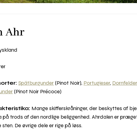
m Ahr
yskland
rer
sorter:
Spätburgunder
(Pinot Noir),
Portugieser
,
Dornfelder
under
(Pinot Noir Précoce)
kteristika:
Mange skifferskråninger, der beskyttes af bj
ma på trods af den nordlige beliggenhed. Ahrdalen er præge
 sten. De øvrige dele er rige på løss.