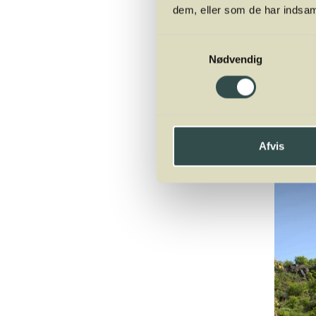
katastrofen, men områ
dem, eller som de har indsaml
Samtykkevalg
Nødvendig
Afvis