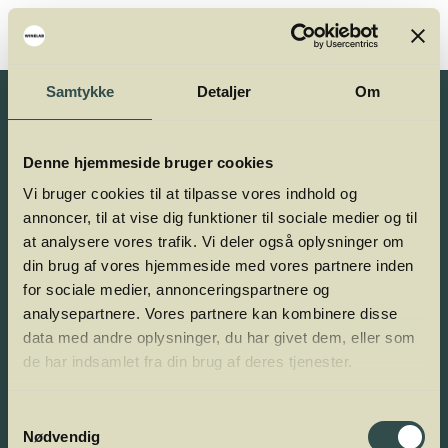
Samtykke
Detaljer
Om
Denne hjemmeside bruger cookies
Vi bruger cookies til at tilpasse vores indhold og
Kontakt
annoncer, til at vise dig funktioner til sociale medier og til
Copyright© og udgiver:
at analysere vores trafik. Vi deler også oplysninger om
Winelab Academy
· 2010–2026
din brug af vores hjemmeside med vores partnere inden
for sociale medier, annonceringspartnere og
Kalkværksvej 5, 19. sal,
analysepartnere. Vores partnere kan kombinere disse
8000 Aarhus C.
data med andre oplysninger, du har givet dem, eller som
de har indsamlet fra din brug af deres tjenester.
Kontakt:
hello@winelab.dk
Presse
·
Winelab Agency
·
Privatlivspolitik
.
Samtykkevalg
CVR-nr: 42233374
Nødvendig