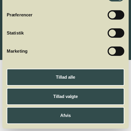
Skal vi følges?
Præferencer
Statistik
Find vej via Google Maps
Marketing
© winelab 2026
Tillad alle
Tillad valgte
Afvis