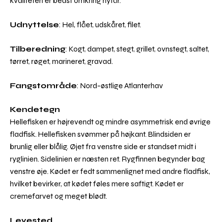
kvaliteten er bedst omkring nytår.
Udnyttelse
: Hel, flået, udskåret, filet.
Tilberedning
: Kogt, dampet, stegt, grillet, ovnstegt, saltet,
tørret, røget, marineret, gravad.
Fangstområde
: Nord-østlige Atlanterhav
Kendetegn
Hellefisken er højrevendt og mindre asymmetrisk end øvrige
fladfisk. Hellefisken svømmer på højkant. Blindsiden er
brunlig eller blålig. Øjet fra venstre side er standset midt i
ryglinien. Sidelinien er næsten ret. Rygfinnen begynder bag
venstre øje. Kødet er fedt sammenlignet med andre fladfisk,
hvilket bevirker, at kødet føles mere saftigt. Kødet er
cremefarvet og meget blødt.
Levested