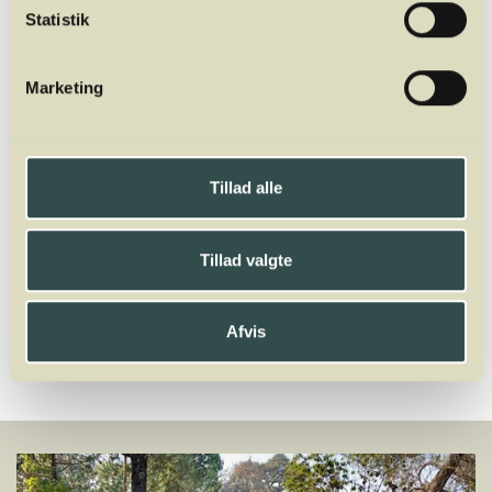
Mads Jordansen har en stor og bred
Statistik
vinerfaring fra +20 år i branchen. Først som
vinimportør, så wine writer og nu fuldtids
Marketing
underviser og ejer af Winelab Academy. Han
er tidligere underviser af sommelierer i Aarhus
og København på Dansk Sommelier
Uddannelse. Oveni er han director for
Tillad alle
Winelab Agency.
Tillad valgte
Del
Afvis