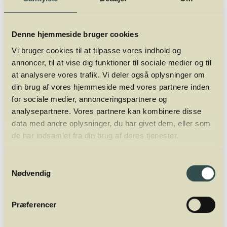
med snescooter eller hundeslæde.
Denne hjemmeside bruger cookies
Næringsværdi pr. 100 g:
Vi bruger cookies til at tilpasse vores indhold og
Energi 804 kJ
annoncer, til at vise dig funktioner til sociale medier og til
Protein 12,4 g
at analysere vores trafik. Vi deler også oplysninger om
Kulhydrat 0,0 g
din brug af vores hjemmeside med vores partnere inden
Fedt 15,6 g
for sociale medier, annonceringspartnere og
analysepartnere. Vores partnere kan kombinere disse
Navn:
Reinhardtius hippoglossoides
data med andre oplysninger, du har givet dem, eller som
Engelsk: Greenland halibut
de har indsamlet fra din brug af deres tjenester.
Tysk:Schwarzer Heilbutt
Fransk: Flétan noir
Samtykkevalg
Nødvendig
Præferencer
Mads Jordansen