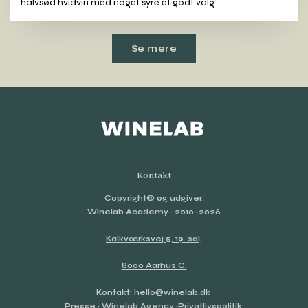
halvsød hvidvin med noget syre et godt valg.
Se mere
Kontakt
Copyright© og udgiver:
Winelab Academy
· 2010–2026
Kalkværksvej 5, 19. sal,
8000 Aarhus C.
Kontakt:
hello@winelab.dk
Presse
·
Winelab Agency
·
Privatlivspolitik
.