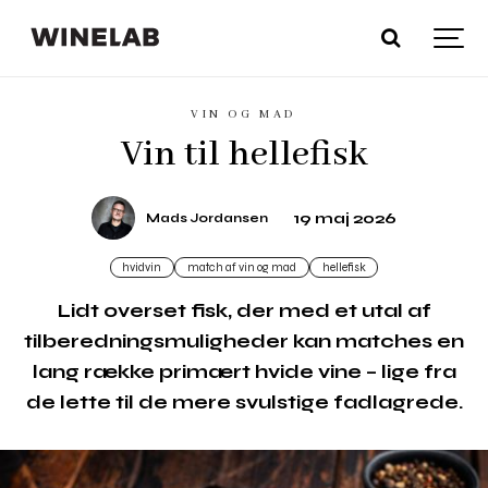
VIN OG MAD
Vin til hellefisk
19 maj 2026
Mads Jordansen
hvidvin
match af vin og mad
hellefisk
Lidt overset fisk, der med et utal af
tilberedningsmuligheder kan matches en
lang række primært hvide vine – lige fra
de lette til de mere svulstige fadlagrede.