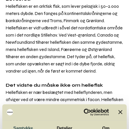
Hellefisken er en arktisk fisk, som lever pelagisk i 50–2.000
meters dybde. Den fanges på kontinentalskråningerne og
bankskråningerne ved Troms, Finmark og Grønland.
Hellefisken er vidt udbredt i såvel det nordatlantiske område
som i det nordlige Stillehav. Ved Vest-grønland, Canada og
Newfoundland tilhører hellefisken den samme gydestamme,
mens hellefisken ved Island, Færøerne og Østgrønland
tilhører en anden gydestamme. Det tyder på, at hellefisk,
som under opvæksten er søgt ind i de dybe fjorde, aldrig
vandrer ud igen, når de først er kommet derind.
Det vidste du måske ikke om hellefisk
Hellefisken er nær beslægtet med helleflynderen, men
afviger ved at være mindre asymmetrisk i facon. Hellefisken
er højrevendt, slank og mindre knyttet til bunden end andre
fladfisk. I de seneste år er fiskeriet efter hellefisk i de
grønlandske fjorde steget kraftigt. Der fiskes på de
isbelagte fjorde med langliner, og fisken transporteres i land
Samtykke
Detaljer
Om