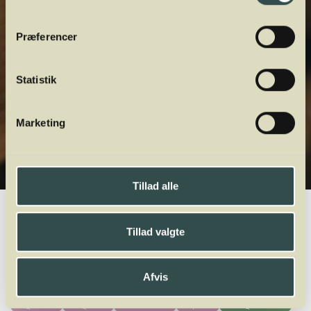
Præferencer
Statistik
Marketing
Tillad alle
Winelab.dk
Vinviden
vinordbog
Druesorter
Sauvignon Blanc
Tillad valgte
A
B
C
D
E
F
G
H
I
J
K
L
M
N
O
P
Q
R
S
T
U
V
W
X
Y
Z
Afvis
Sagrantino
Sangiovese
Sankt Laurent
Saperavi
Sauvignon Blanc