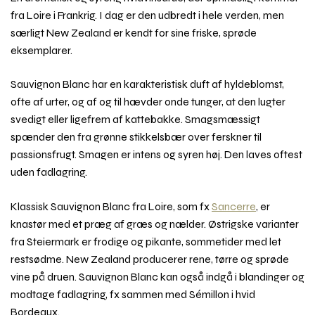
fra Loire i Frankrig. I dag er den udbredt i hele verden, men
særligt New Zealand er kendt for sine friske, sprøde
eksemplarer.
Sauvignon Blanc har en karakteristisk duft af hyldeblomst,
ofte af urter, og af og til hævder onde tunger, at den lugter
svedigt eller ligefrem af kattebakke. Smagsmæssigt
spænder den fra grønne stikkelsbær over ferskner til
passionsfrugt. Smagen er intens og syren høj. Den laves oftest
uden fadlagring.
Klassisk Sauvignon Blanc fra Loire, som fx
Sancerre
, er
knastør med et præg af græs og nælder. Østrigske varianter
fra Steiermark er frodige og pikante, sommetider med let
restsødme. New Zealand producerer rene, tørre og sprøde
vine på druen. Sauvignon Blanc kan også indgå i blandinger og
modtage fadlagring, fx sammen med Sémillon i hvid
Bordeaux.