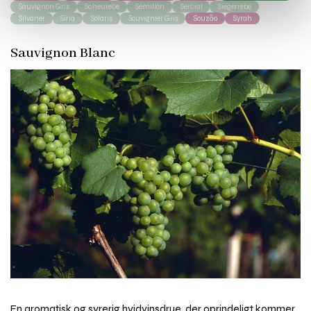
Sauvignon Gris
Scheurebe
Sémillon
Sercial
Siegerrebe
Silvaner
Síria
Solaris
Souvignier Gris
Souzão
Syrah
Sauvignon Blanc
En aromatisk og syrerig hvidvinsdrue, der oprindeligt kommer