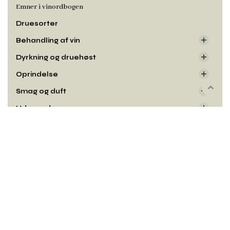
Emner i vinordbogen
Druesorter
Behandling af vin
Dyrkning og druehøst
Oprindelse
Smag og duft
Rul
til
Udseende
toppe
Kontakt