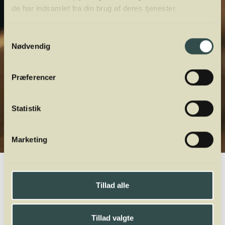
de har indsamlet fra din brug af deres tjenester.
Samtykkevalg
Nødvendig
Præferencer
Statistik
Marketing
Winelab.dk
Vinviden
vinordbog
Druesorter
Saperavi
Tillad alle
A
B
C
D
E
F
G
H
I
J
K
L
M
N
O
P
Q
R
S
T
U
V
W
X
Y
Z
Tillad valgte