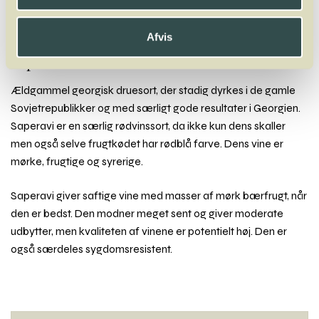
Sagrantino
Sangiovese
Sankt Laurent
Saperavi
Sauvignon Blanc
Sauvignon Gris
Scheurebe
Sémillon
Sercial
Siegerrebe
Silvaner
Síria
Solaris
Souvignier Gris
Souzão
Syrah
Afvis
Saperavi
Ældgammel georgisk druesort, der stadig dyrkes i de gamle
Sovjetrepublikker og med særligt gode resultater i Georgien.
Saperavi er en særlig rødvinssort, da ikke kun dens skaller
men også selve frugtkødet har rødblå farve. Dens vine er
mørke, frugtige og syrerige.
Saperavi giver saftige vine med masser af mørk bærfrugt, når
den er bedst. Den modner meget sent og giver moderate
udbytter, men kvaliteten af vinene er potentielt høj. Den er
også særdeles sygdomsresistent.