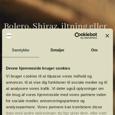
Bolero, Shiraz, iltning eller
gardiner?
Vinens verden er fuld af komplicerede
Samtykke
Detaljer
Om
udtryk. Vi har samlet de vigtigste i vores
vinordbog, så du lettere kan navigere og
Denne hjemmeside bruger cookies
orientere dig.
Vi bruger cookies til at tilpasse vores indhold og
annoncer, til at vise dig funktioner til sociale medier og til
at analysere vores trafik. Vi deler også oplysninger om
din brug af vores hjemmeside med vores partnere inden
for sociale medier, annonceringspartnere og
analysepartnere. Vores partnere kan kombinere disse
data med andre oplysninger, du har givet dem, eller som