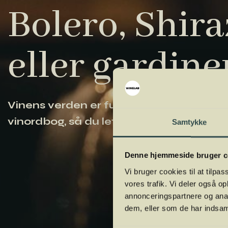
Bolero, Shiraz
eller gardine
Vinens verden er fuld af komplicerede ud
vinordbog, så du lettere kan navigere og
Samtykke
Denne hjemmeside bruger c
Vi bruger cookies til at tilpas
vores trafik. Vi deler også 
annonceringspartnere og anal
dem, eller som de har indsaml