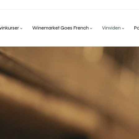
inkurser
Winemarket Goes French
Vinviden
P