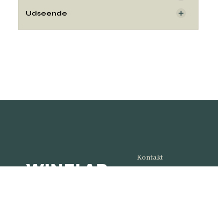
Udseende
Kontakt
Copyright© og udgiver:
Winelab Academy
· 201
Kalkværksvej 5, 19. sal,