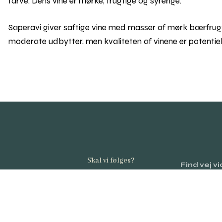
farve. Dens vine er mørke, frugtige og syrerige.
Saperavi giver saftige vine med masser af mørk bærfrug
moderate udbytter, men kvaliteten af vinene er potentie
Skal vi følges?
Find vej v
0–2026