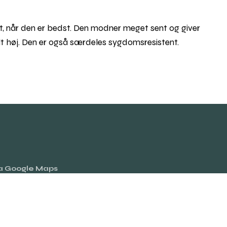
t, når den er bedst. Den modner meget sent og giver
lt høj. Den er også særdeles sygdomsresistent.
ia Google Maps
Rul
til
toppe