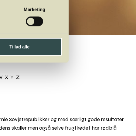
Marketing
Tillad alle
W
X
Y
Z
mle Sovjetrepublikker og med særligt gode resultater
n dens skaller men også selve frugtkødet har rødblå