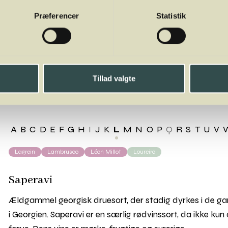
Præferencer
Statistik
eravi
Tillad valgte
A
B
C
D
E
F
G
H
I
J
K
L
M
N
O
P
Q
R
S
T
U
V
Lagrein
Lambrusco
Léon Millot
Loureiro
Saperavi
Ældgammel georgisk druesort, der stadig dyrkes i de ga
i Georgien. Saperavi er en særlig rødvinssort, da ikke ku