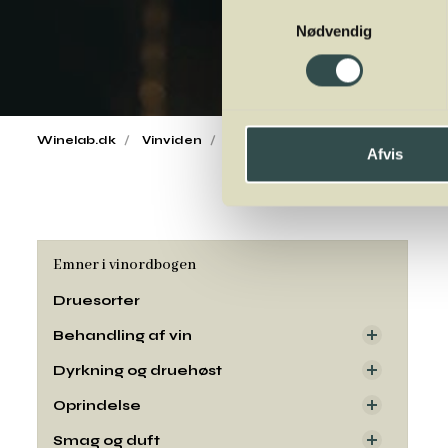
Samtykkevalg
Nødvendig
Winelab.dk
Vinviden
vinordbog
Druesorter
Sap
Afvis
Emner i vinordbogen
Druesorter
Behandling af vin
Dyrkning og druehøst
Oprindelse
Smag og duft