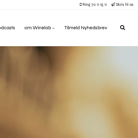
Ring 70 11 15 11
Skriv til os
odcasts
om Winelab
Tilmeld Nyhedsbrev