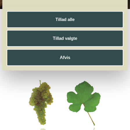
Winelab.dk
Vinviden
vinordbog
Druesorter
Loureiro
Tillad alle
A
B
C
D
E
F
G
H
I
J
K
L
M
N
O
P
Q
R
S
T
U
V
W
X
Tillad valgte
Y
Z
Lagrein
Lambrusco
Léon Millot
Loureiro
Afvis
Loureiro