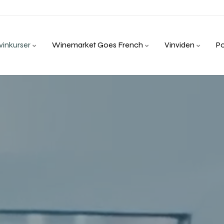
inkurser
Winemarket Goes French
Vinviden
P