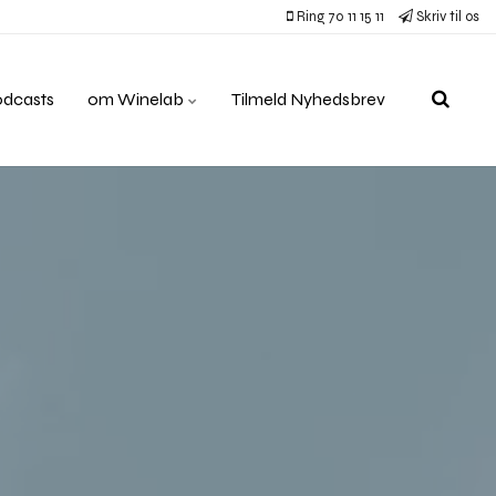
Ring 70 11 15 11
Skriv til os
odcasts
om Winelab
Tilmeld Nyhedsbrev