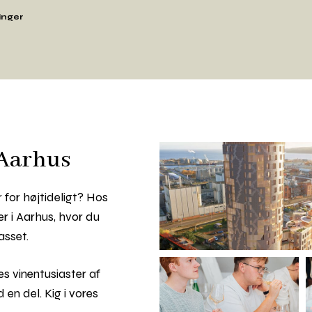
inger
 Aarhus
r for højtideligt? Hos
r i Aarhus, hvor du
asset.
es vinentusiaster af
en del. Kig i vores