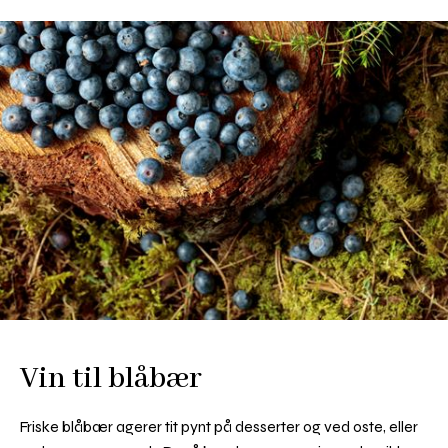
Vin til blåbær
Friske blåbær agerer tit pynt på desserter og ved oste, eller