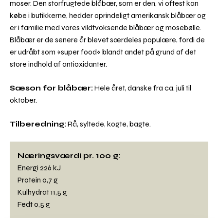
moser. Den storfrugtede blåbær, som er den, vi oftest kan
købe i butikkerne, hedder oprindeligt amerikansk blåbær og
er i familie med vores vildtvoksende blåbær og mosebølle.
Blåbær er de senere år blevet særdeles populære, fordi de
er udråbt som »super food« blandt andet på grund af det
store indhold af antioxidanter.
Sæson for blåbær:
Hele året, danske fra ca. juli til
oktober.
Tilberedning:
Rå, syltede, kogte, bagte.
Næringsværdi pr. 100 g:
Energi 226 kJ
Protein 0,7 g
Kulhydrat 11,5 g
Fedt 0,5 g