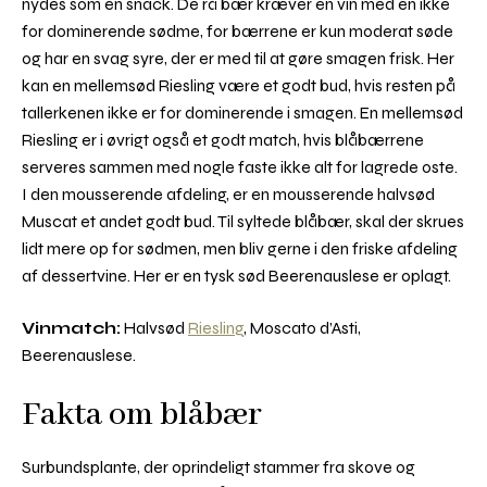
nydes som en snack. De rå bær kræver en vin med en ikke
for dominerende sødme, for bærrene er kun moderat søde
og har en svag syre, der er med til at gøre smagen frisk. Her
kan en mellemsød Riesling være et godt bud, hvis resten på
tallerkenen ikke er for dominerende i smagen. En mellemsød
Riesling er i øvrigt også et godt match, hvis blåbærrene
serveres sammen med nogle faste ikke alt for lagrede oste.
I den mousserende afdeling, er en mousserende halvsød
Muscat et andet godt bud. Til syltede blåbær, skal der skrues
lidt mere op for sødmen, men bliv gerne i den friske afdeling
af dessertvine. Her er en tysk sød Beerenauslese er oplagt.
Vinmatch:
Halvsød
Riesling
, Moscato d’Asti,
Beerenauslese.
Fakta om blåbær
Surbundsplante, der oprindeligt stammer fra skove og