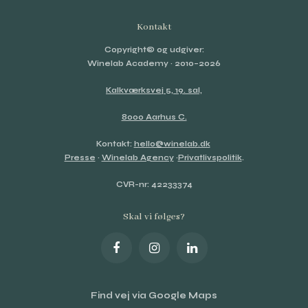
Kontakt
Copyright© og udgiver:
Winelab Academy
· 2010–2026
Kalkværksvej 5, 19. sal,
8000 Aarhus C.
Kontakt:
hello@winelab.dk
Presse
·
Winelab Agency
·
Privatlivspolitik
.
CVR-nr: 42233374
Skal vi følges?
Find vej via Google Maps