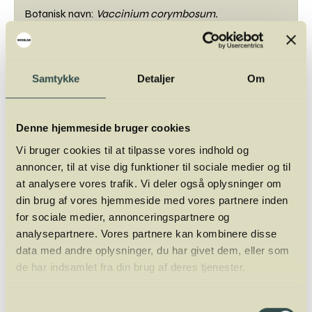
Botanisk navn:
Vaccinium corymbosum.
Engelsk: Blueberries.
Tysk: Blaubeeren.
Fransk: Bleuets.
Samtykke
Detaljer
Om
Denne hjemmeside bruger cookies
Vi bruger cookies til at tilpasse vores indhold og
Mads Jordansen
annoncer, til at vise dig funktioner til sociale medier og til
Mads Jordansen har en stor og bred
at analysere vores trafik. Vi deler også oplysninger om
vinerfaring fra +20 år i branchen. Først som
din brug af vores hjemmeside med vores partnere inden
vinimportør, så wine writer og nu fuldtids
for sociale medier, annonceringspartnere og
underviser og ejer af Winelab Academy. Han
analysepartnere. Vores partnere kan kombinere disse
er tidligere underviser af sommelierer i Aarhus
data med andre oplysninger, du har givet dem, eller som
og København på Dansk Sommelier
de har indsamlet fra din brug af deres tjenester.
Uddannelse. Oveni er han director for
Winelab Agency.
Samtykkevalg