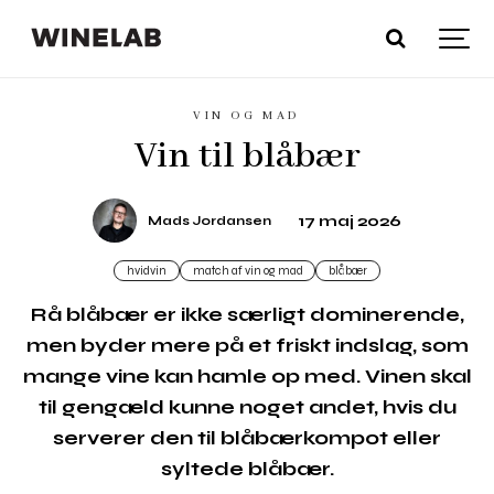
VIN OG MAD
Vin til blåbær
17 maj 2026
Mads Jordansen
hvidvin
match af vin og mad
blåbær
Rå blåbær er ikke særligt dominerende,
men byder mere på et friskt indslag, som
mange vine kan hamle op med. Vinen skal
til gengæld kunne noget andet, hvis du
serverer den til blåbærkompot eller
syltede blåbær.