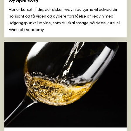
07 april 2027
Her er kurset til dig, der elsker rødvin og gerne vil udvide din
horisont og få viden og dybere forståelse af rødvin med
udgangspunkt i 10 vine, som du skal smage på dette kursus i
Winelab Academy.