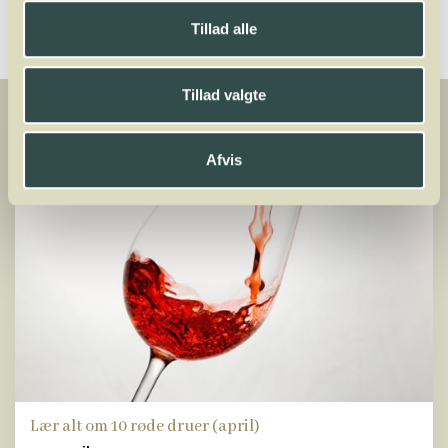
Tillad alle
Tillad valgte
Afvis
Lær alt om 10 røde druer (april)