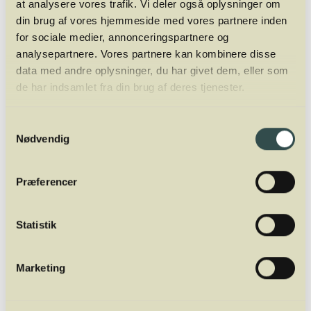
at analysere vores trafik. Vi deler også oplysninger om
din brug af vores hjemmeside med vores partnere inden
for sociale medier, annonceringspartnere og
analysepartnere. Vores partnere kan kombinere disse
data med andre oplysninger, du har givet dem, eller som
de har indsamlet fra din brug af deres tjenester.
Samtykkevalg
Mads Jordansen
Nødvendig
OWNER & EDUCATOR
Mads Jordansen har en stor og bred vinerfaring fra +20 år i
Præferencer
branchen. Først som vinimportør, så wine writer og nu fuldtids
underviser og ejer af Winelab Academy. Han er tidligere
underviser af sommelierer i Aarhus og København på Dansk
Statistik
Sommelier Uddannelse. Oveni er han director for Winelab
Agency.
Marketing
70111511
mads@winelab.dk