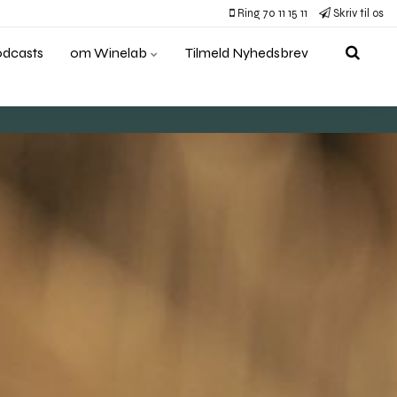
Ring 70 11 15 11
Skriv til os
odcasts
om Winelab
Tilmeld Nyhedsbrev