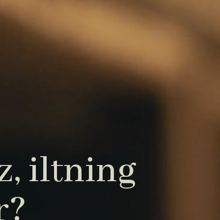
, iltning
r?