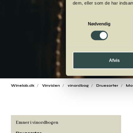
dem, eller som de har indsaml
Samtykkevalg
Nødvendig
Afvis
Winelab.dk
Vinviden
vinordbog
Druesorter
Mo
Emner i vinordbogen