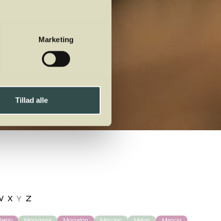
Marketing
Tillad alle
W
X
Y
Z
egro
Marsanne
Marselan
Mauzac
Melon
Mencia