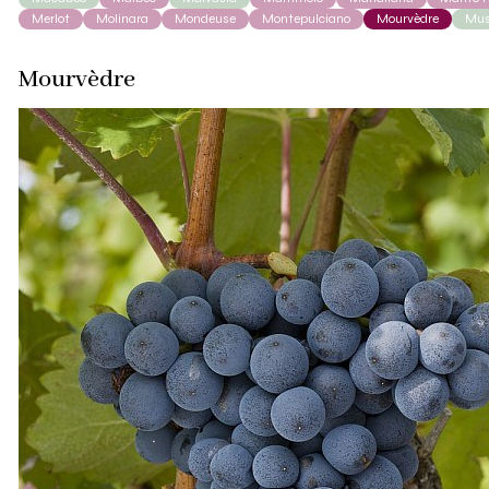
Merlot
Molinara
Mondeuse
Montepulciano
Mourvèdre
Mus
Mourvèdre