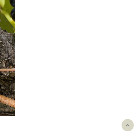
Rul
til