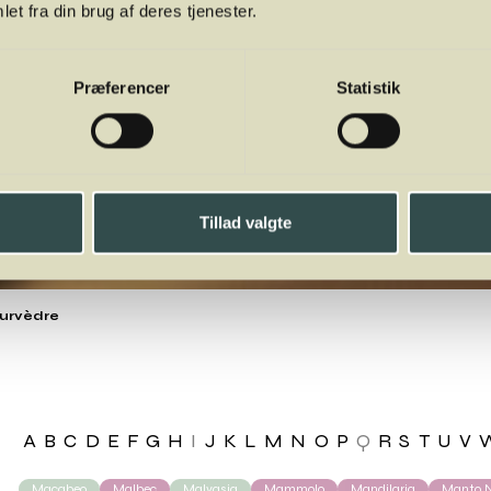
et fra din brug af deres tjenester.
Præferencer
Statistik
Tillad valgte
urvèdre
A
B
C
D
E
F
G
H
I
J
K
L
M
N
O
P
Q
R
S
T
U
V
Macabeo
Malbec
Malvasia
Mammolo
Mandilaria
Manto N