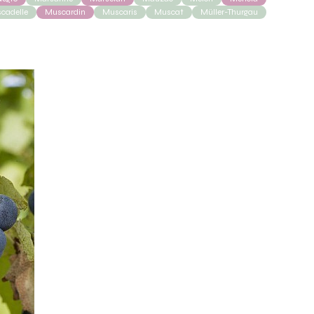
cadelle
Muscardin
Muscaris
Muscat
Müller-Thurgau