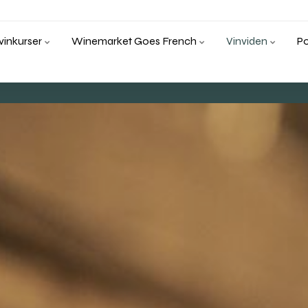
inkurser
Winemarket Goes French
Vinviden
P