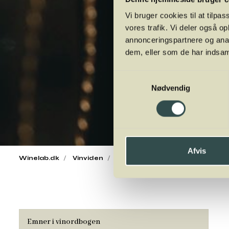
Vi bruger cookies til at tilpas
vores trafik. Vi deler også 
annonceringspartnere og anal
dem, eller som de har indsaml
Samtykkevalg
Nødvendig
Afvis
Winelab.dk
Vinviden
vinordbog
Druesorter
Go
Emner i vinordbogen