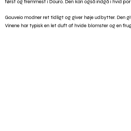
først og fremmest i Douro. Den kan også indgå i hvid por
Gouveio modner ret tidligt og giver høje udbytter. Den giv
Vinene har typisk en let duft af hvide blomster og en fru
Skal vi følges?
Find vej v
0–2026