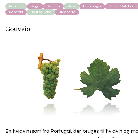
Bacchus
Baga
Barbera
Bical
Blauburger
Blauer Wildbache
Bonarda
Bourboulenc
Brachetto
Gouveio
En hvidvinssort fra Portugal, der bruges til hvidvin og m