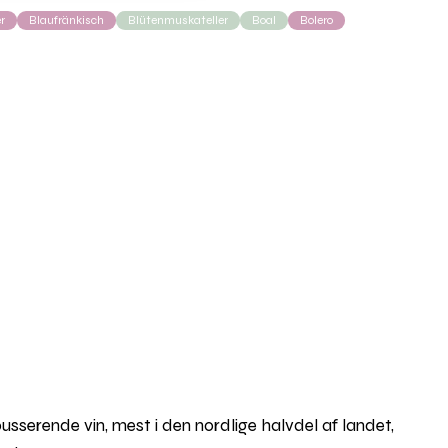
r
Blaufränkisch
Blütenmuskateller
Boal
Bolero
ousserende vin, mest i den nordlige halvdel af landet,