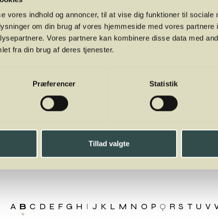
se vores indhold og annoncer, til at vise dig funktioner til sociale
oplysninger om din brug af vores hjemmeside med vores partnere i
ysepartnere. Vores partnere kan kombinere disse data med andr
et fra din brug af deres tjenester.
Præferencer
Statistik
Tillad valgte
uveio
A
B
C
D
E
F
G
H
I
J
K
L
M
N
O
P
Q
R
S
T
U
V