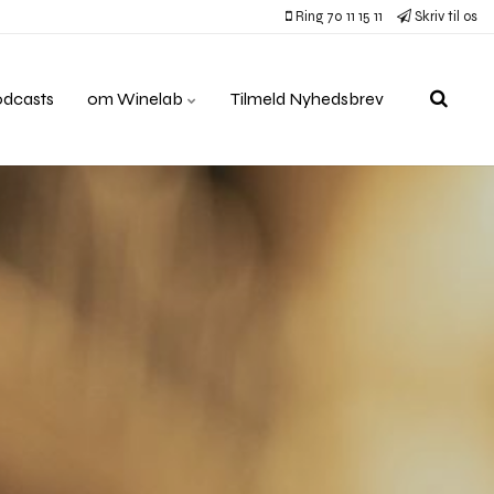
Ring 70 11 15 11
Skriv til os
odcasts
om Winelab
Tilmeld Nyhedsbrev