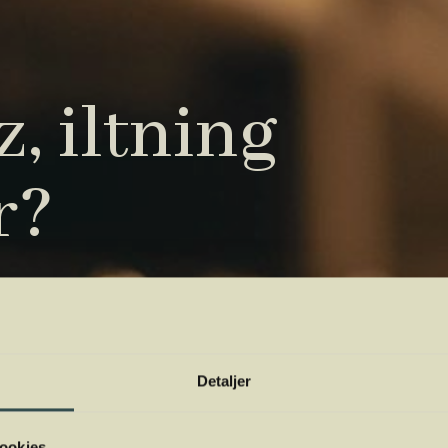
, iltning
r?
tryk. Vi har samlet de vigtigste i vores
 orientere dig.
Detaljer
ookies