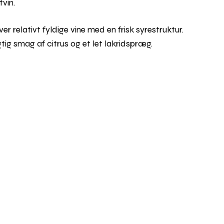
tvin.
er relativt fyldige vine med en frisk syrestruktur.
gtig smag af citrus og et let lakridspræg.
Rul
til
toppe
ia Google Maps