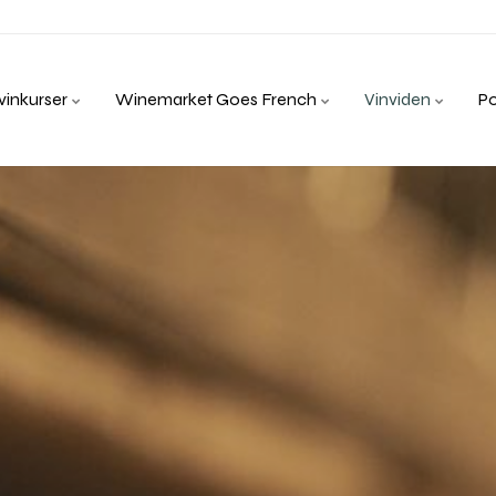
inkurser
Winemarket Goes French
Vinviden
P