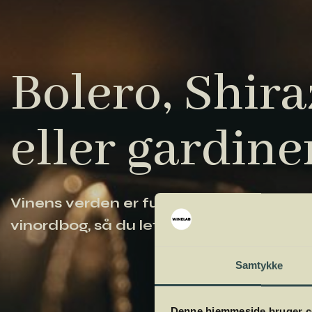
Bolero, Shiraz
eller gardine
Vinens verden er fuld af komplicerede ud
vinordbog, så du lettere kan navigere og
Samtykke
Denne hjemmeside bruger c