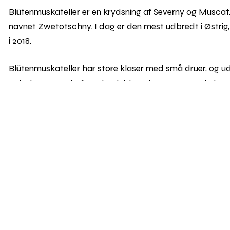
Blütenmuskateller er en krydsning af Severny og Muscat.
navnet Zwetotschny. I dag er den mest udbredt i Østrig, 
i 2018.
Blütenmuskateller har store klaser med små druer, og ud
antyder, præget af en stærk blomsteraroma, og de har 
Blütenmuskateller er en såkaldt PiWi-sort (tysk: Pilzw
sort som har en høj grad af resistens mod angreb af 
den klare sig uden sprøjtning med svovl og fungicider og
Synonymer
Fx Zwetotschny