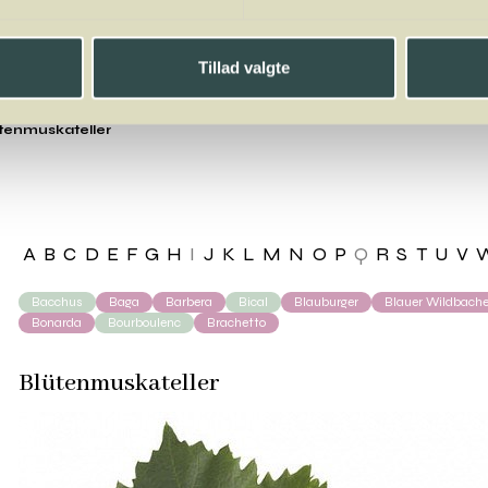
Tillad valgte
tenmuskateller
A
B
C
D
E
F
G
H
I
J
K
L
M
N
O
P
Q
R
S
T
U
V
Bacchus
Baga
Barbera
Bical
Blauburger
Blauer Wildbache
Bonarda
Bourboulenc
Brachetto
Blütenmuskateller