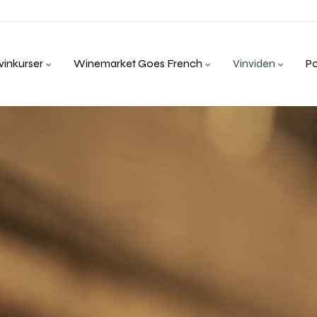
inkurser
Winemarket Goes French
Vinviden
P