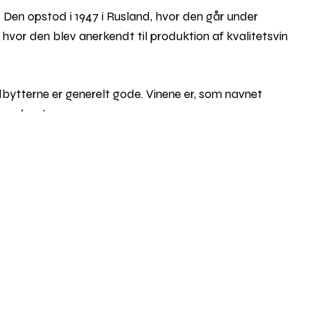
 Den opstod i 1947 i Rusland, hvor den går under
hvor den blev anerkendt til produktion af kvalitetsvin
bytterne er generelt gode. Vinene er, som navnet
moderat syre.
Rul
til
iderstandsfähig, svampemodstandsdygtig), altså en
toppe
svampesygdomme som meldug og botrytis. Derfor kan
 egner sig dermed særligt godt til økologisk dyrkning.