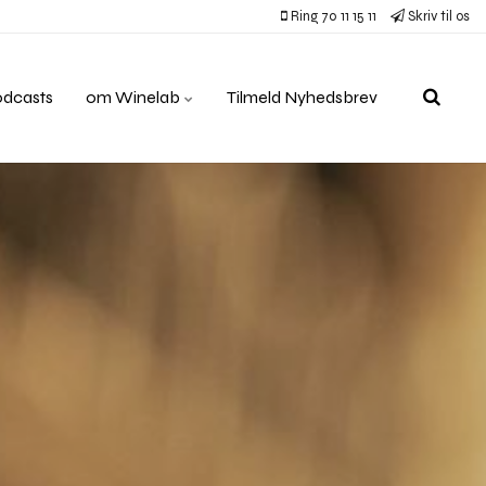
Ring 70 11 15 11
Skriv til os
odcasts
om Winelab
Tilmeld Nyhedsbrev