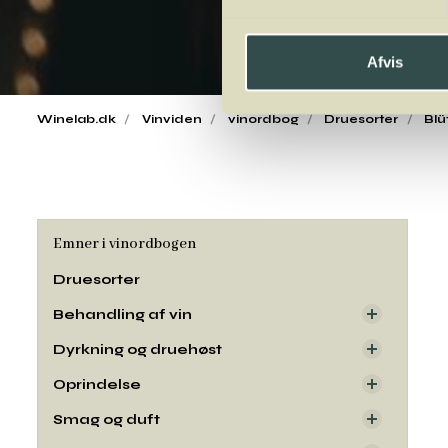
Afvis
Winelab.dk
Vinviden
vinordbog
Druesorter
Blü
Emner i vinordbogen
Druesorter
Behandling af vin
Dyrkning og druehøst
Oprindelse
Smag og duft