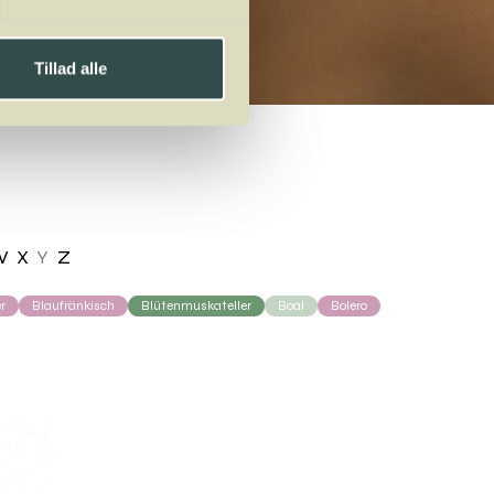
Tillad alle
W
X
Y
Z
r
Blaufränkisch
Blütenmuskateller
Boal
Bolero