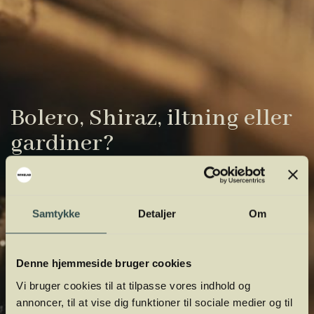
Bolero, Shiraz, iltning eller
gardiner?
Vinens verden er fuld af komplicerede
udtryk. Vi har samlet de vigtigste i vores
Samtykke
Detaljer
Om
vinordbog, så du lettere kan navigere og
orientere dig.
Denne hjemmeside bruger cookies
Vi bruger cookies til at tilpasse vores indhold og
annoncer, til at vise dig funktioner til sociale medier og til