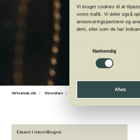
Vi bruger cookies til at tilpas
vores trafik. Vi deler også 
annonceringspartnere og anal
dem, eller som de har indsaml
Samtykkevalg
Nødvendig
Afvis
Winelab.dk
Vinviden
vinordbog
Druesorter
Go
Emner i vinordbogen