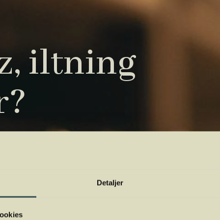
, iltning
r?
tryk. Vi har samlet de vigtigste i vores
 orientere dig.
Detaljer
ookies