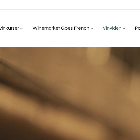
inkurser
Winemarket Goes French
Vinviden
P