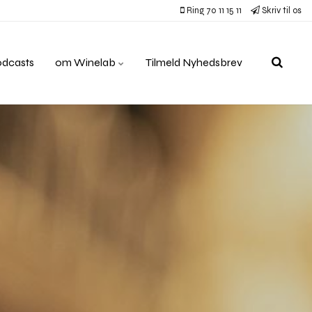
Ring 70 11 15 11
Skriv til os
odcasts
om Winelab
Tilmeld Nyhedsbrev