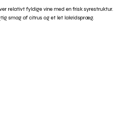
er relativt fyldige vine med en frisk syrestruktur.
gtig smag af citrus og et let lakridspræg.
Rul
til
toppe
ia Google Maps