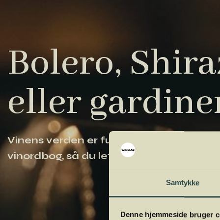
Bolero, Shiraz
eller gardine
Vinens verden er fuld af komplicerede ud
vinordbog, så du lettere kan navigere og
Samtykke
Denne hjemmeside bruger c