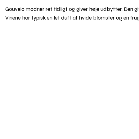
Gouveio modner ret tidligt og giver høje udbytter. Den giv
Vinene har typisk en let duft af hvide blomster og en fru
Skal vi følges?
Find vej v
0–2026