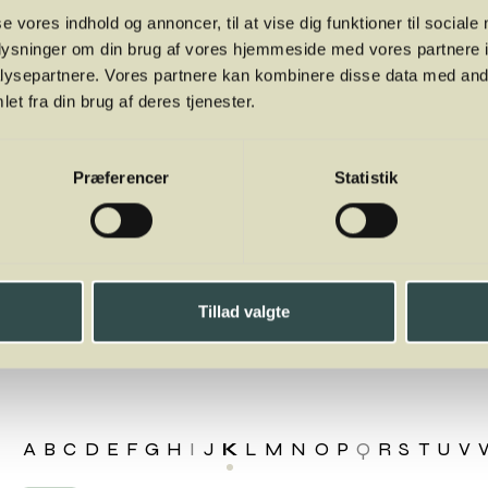
se vores indhold og annoncer, til at vise dig funktioner til sociale
oplysninger om din brug af vores hjemmeside med vores partnere i
ysepartnere. Vores partnere kan kombinere disse data med andr
et fra din brug af deres tjenester.
Præferencer
Statistik
Tillad valgte
uveio
A
B
C
D
E
F
G
H
I
J
K
L
M
N
O
P
Q
R
S
T
U
V