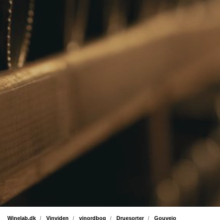
Winelab.dk
Vinviden
vinordbog
Druesorter
Gouveio