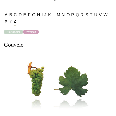
A
B
C
D
E
F
G
H
I
J
K
L
M
N
O
P
Q
R
S
T
U
V
W
X
Y
Z
Zierfandler
Zweigelt
Gouveio