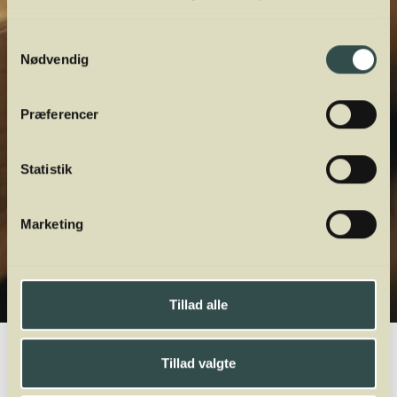
Samtykkevalg
Nødvendig
Præferencer
Statistik
Marketing
Tillad alle
Winelab.dk
Vinviden
vinordbog
Druesorter
Pinot Noir Précoce
Tillad valgte