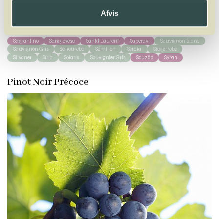
A
B
C
D
E
F
G
H
I
J
K
L
M
N
O
P
Q
R
S
T
U
V
W
Afvis
X
Y
Z
Sagrantino
Sangiovese
Sankt Laurent
Saperavi
Sauvignon Blanc
Sauvignon Gris
Scheurebe
Sémillon
Sercial
Siegerrebe
Silvaner
Síria
Solaris
Souvignier Gris
Souzão
Syrah
Pinot Noir Précoce