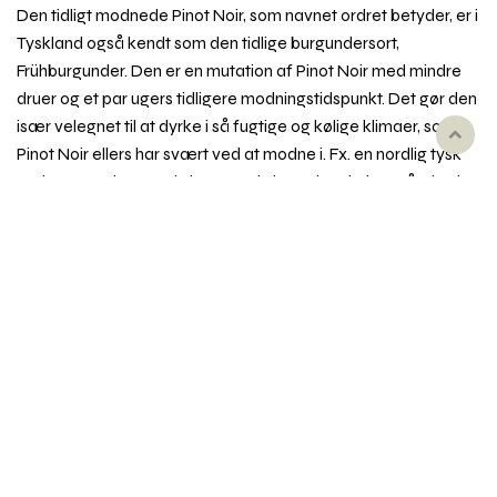
Den tidligt modnede Pinot Noir, som navnet ordret betyder, er i
Tyskland også kendt som den tidlige burgundersort,
Frühburgunder. Den er en mutation af Pinot Noir med mindre
druer og et par ugers tidligere modningstidspunkt. Det gør den
især velegnet til at dyrke i så fugtige og kølige klimaer, som
Rul
Pinot Noir ellers har svært ved at modne i. Fx. en nordlig tysk
til
region som Ahr, og selv i Danmark, hvor den dyrkes på Njord
toppe
Vingård ved Holbæk.
Pinot Noir Précoce dufter og smager af mørke bær, sødt,
syrligt og let bitter, ofte med et letrøget præg. Vinene er ofte
tættere og mørkere end pendanterne i Pinot Noir og
Spätburgunder, men sjældent så forfinede og delikate.
Synonymer
Fx Frühburgunder, Juliusrebe, Augustrebe.