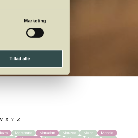
Marketing
Tillad alle
W
X
Y
Z
egro
Marsanne
Marselan
Mauzac
Melon
Mencia