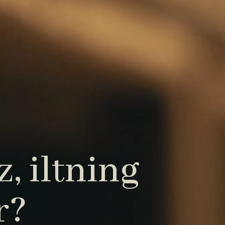
, iltning
r?