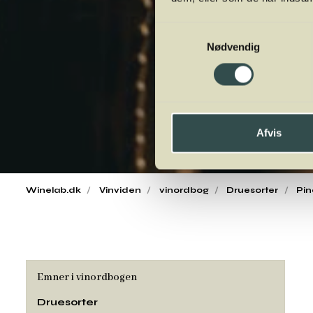
Samtykkevalg
Nødvendig
Afvis
Winelab.dk
Vinviden
vinordbog
Druesorter
Pin
Emner i vinordbogen
Druesorter