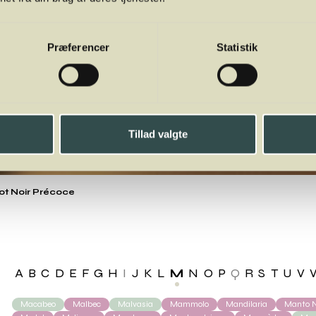
Præferencer
Statistik
Tillad valgte
ot Noir Précoce
A
B
C
D
E
F
G
H
I
J
K
L
M
N
O
P
Q
R
S
T
U
V
Macabeo
Malbec
Malvasia
Mammolo
Mandilaria
Manto N