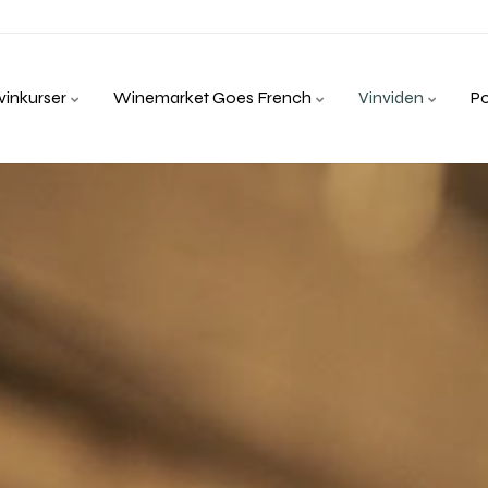
inkurser
Winemarket Goes French
Vinviden
P