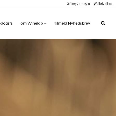
Ring 70 11 15 11
Skriv til os
odcasts
om Winelab
Tilmeld Nyhedsbrev