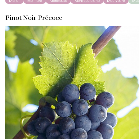
Merlot
Molinara
Mondeuse
Montepulciano
Mourvèdre
Mus
Pinot Noir Précoce