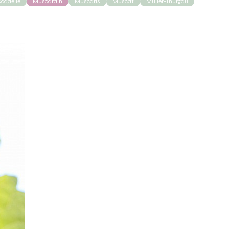
cadelle
Muscardin
Muscaris
Muscat
Müller-Thurgau