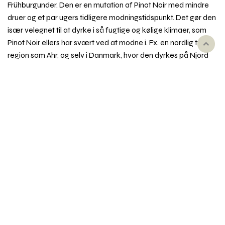
Frühburgunder. Den er en mutation af Pinot Noir med mindre
druer og et par ugers tidligere modningstidspunkt. Det gør den
især velegnet til at dyrke i så fugtige og kølige klimaer, som
Pinot Noir ellers har svært ved at modne i. Fx. en nordlig tysk
Rul
region som Ahr, og selv i Danmark, hvor den dyrkes på Njord
til
Vingård ved Holbæk.
toppe
Pinot Noir Précoce dufter og smager af mørke bær, sødt,
syrligt og let bitter, ofte med et letrøget præg. Vinene er ofte
tættere og mørkere end pendanterne i Pinot Noir og
Spätburgunder, men sjældent så forfinede og delikate.
Synonymer
Fx Frühburgunder, Juliusrebe, Augustrebe.
Emner i vinordbogen