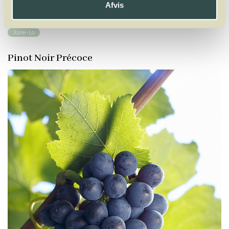
Afvis
X
Y
Z
Xarel-Lo
Pinot Noir Précoce