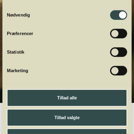
Samtykkevalg
Nødvendig
Præferencer
Statistik
Marketing
Tillad alle
Winelab.dk
Vinviden
vinordbog
Druesorter
Pinot Noir Précoce
Tillad valgte
A
B
C
D
E
F
G
H
I
J
K
L
M
N
O
P
Q
R
S
T
U
V
W