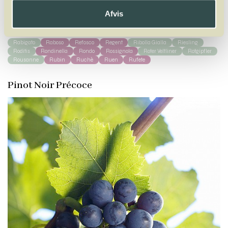
A
B
C
D
E
F
G
H
I
J
K
L
M
N
O
P
Q
R
S
T
U
V
W
X
Afvis
Y
Z
Rabigato
Raboso
Refosco
Regent
Ribolla Gialla
Riesling
Roditis
Rondinella
Rondo
Rossignola
Roter Veltliner
Rotgipfler
Rousanne
Rubin
Ruchè
Ruen
Rufete
Pinot Noir Précoce