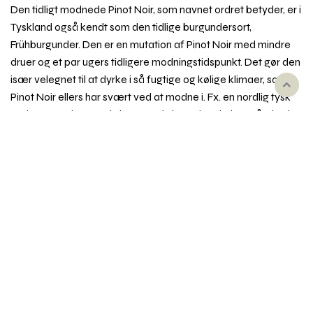
Den tidligt modnede Pinot Noir, som navnet ordret betyder, er i
Tyskland også kendt som den tidlige burgundersort,
Frühburgunder. Den er en mutation af Pinot Noir med mindre
druer og et par ugers tidligere modningstidspunkt. Det gør den
især velegnet til at dyrke i så fugtige og kølige klimaer, som
Rul
Pinot Noir ellers har svært ved at modne i. Fx. en nordlig tysk
til
region som Ahr, og selv i Danmark, hvor den dyrkes på Njord
toppe
Vingård ved Holbæk.
Pinot Noir Précoce dufter og smager af mørke bær, sødt,
syrligt og let bitter, ofte med et letrøget præg. Vinene er ofte
tættere og mørkere end pendanterne i Pinot Noir og
Spätburgunder, men sjældent så forfinede og delikate.
Synonymer
Fx Frühburgunder, Juliusrebe, Augustrebe.