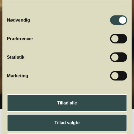
Samtykkevalg
Nødvendig
Præferencer
Statistik
Marketing
Tillad alle
Winelab.dk
Vinviden
vinordbog
Druesorter
Pinot Noir Précoce
Tillad valgte