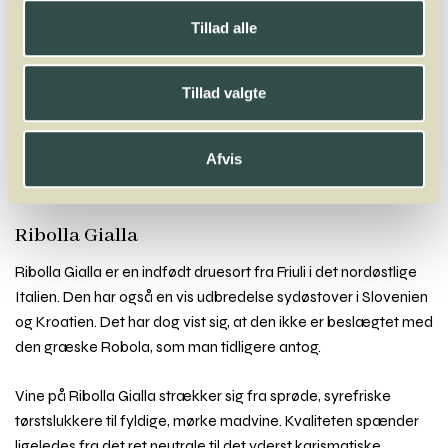
Winelab.dk
Vinviden
vinordbog
Druesorter
Ribolla Gialla
Tillad alle
A
B
C
D
E
F
G
H
I
J
K
L
M
N
O
P
Q
R
S
T
U
V
W
X
Tillad valgte
Y
Z
Rabigato
Raboso
Refosco
Regent
Ribolla Gialla
Riesling
Afvis
Roditis
Rondinella
Rondo
Rossignola
Roter Veltliner
Rotgipfler
Rousanne
Rubin
Ruchè
Ruen
Rufete
Ribolla Gialla
Ribolla Gialla er en indfødt druesort fra Friuli i det nordøstlige
Italien. Den har også en vis udbredelse sydøstover i Slovenien
og Kroatien. Det har dog vist sig, at den ikke er beslægtet med
den græske Robola, som man tidligere antog.
Vine på Ribolla Gialla strækker sig fra sprøde, syrefriske
tørstslukkere til fyldige, mørke madvine. Kvaliteten spænder
ligeledes fra det ret neutrale til det yderst karismatiske.