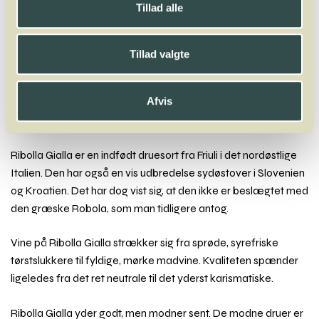
Ribolla Gialla
Tillad alle
A
B
C
D
E
F
G
H
I
J
K
L
M
N
O
P
Q
R
S
T
U
V
W
Tillad valgte
X
Y
Z
Xarel-Lo
Afvis
Ribolla Gialla
Ribolla Gialla er en indfødt druesort fra Friuli i det nordøstlige
Italien. Den har også en vis udbredelse sydøstover i Slovenien
og Kroatien. Det har dog vist sig, at den ikke er beslægtet med
den græske Robola, som man tidligere antog.
Vine på Ribolla Gialla strækker sig fra sprøde, syrefriske
tørstslukkere til fyldige, mørke madvine. Kvaliteten spænder
ligeledes fra det ret neutrale til det yderst karismatiske.
Ribolla Gialla yder godt, men modner sent. De modne druer er