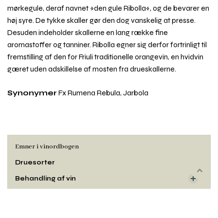
mørkegule, deraf navnet »den gule Ribolla«, og de bevarer en
høj syre. De tykke skaller gør den dog vanskelig at presse.
Desuden indeholder skallerne en lang række fine
aromastoffer og tanniner. Ribolla egner sig derfor fortrinligt til
fremstilling af den for Friuli traditionelle orangevin, en hvidvin
gæret uden adskillelse af mosten fra drueskallerne.
Synonymer
Fx Rumena Rebula, Jarbola
Emner i vinordbogen
Druesorter
Rul
Behandling af vin
til
toppe
Dyrkning og druehøst
Oprindelse