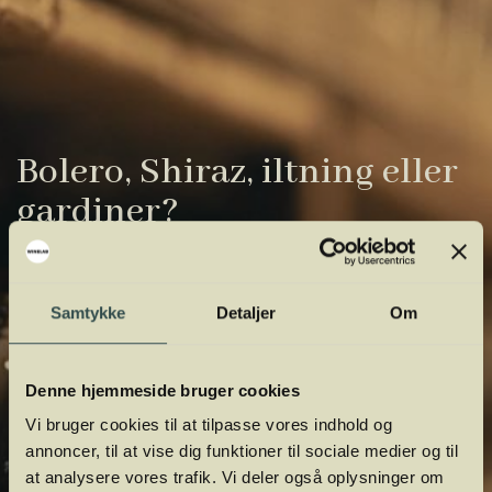
Bolero, Shiraz, iltning eller
gardiner?
Vinens verden er fuld af komplicerede
udtryk. Vi har samlet de vigtigste i vores
Samtykke
Detaljer
Om
vinordbog, så du lettere kan navigere og
orientere dig.
Denne hjemmeside bruger cookies
Vi bruger cookies til at tilpasse vores indhold og
annoncer, til at vise dig funktioner til sociale medier og til
at analysere vores trafik. Vi deler også oplysninger om