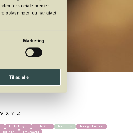
nden for sociale medier,
e oplysninger, du har givet
Marketing
Tillad alle
W
X
Y
Z
a
Tinta Negra
Tinto Cão
Torrontés
Touriga Franca
Trollinger
Trousseau