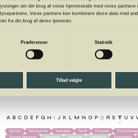
oplysninger om din brug af vores hjemmeside med vores partnere i
ysepartnere. Vores partnere kan kombinere disse data med andr
et fra din brug af deres tjenester.
Præferencer
Statistik
Tillad valgte
olla Gialla
A
B
C
D
E
F
G
H
I
J
K
L
M
N
O
P
Q
R
S
T
U
V
Tannat
Tempranillo
Teroldego
Terret
Tibouren
Tinta Barroc
Touriga Nacional
Trajadura
Traminer
Trebbiano
Trincadeira