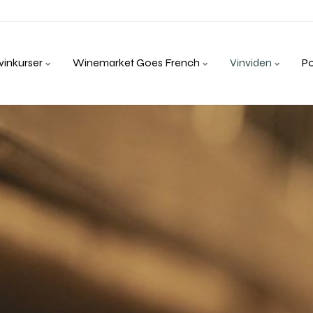
inkurser
Winemarket Goes French
Vinviden
P