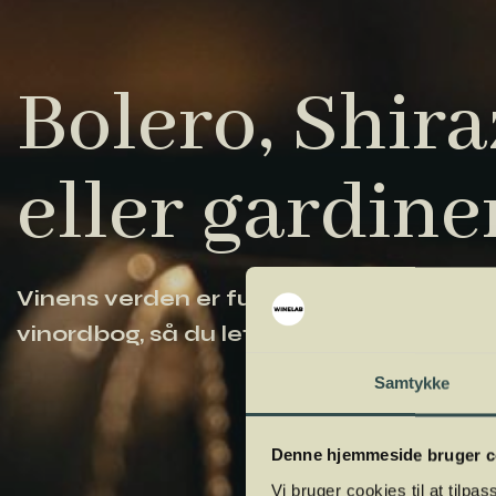
Bolero, Shiraz
eller gardine
Vinens verden er fuld af komplicerede ud
vinordbog, så du lettere kan navigere og
Samtykke
Denne hjemmeside bruger c
Vi bruger cookies til at tilpas