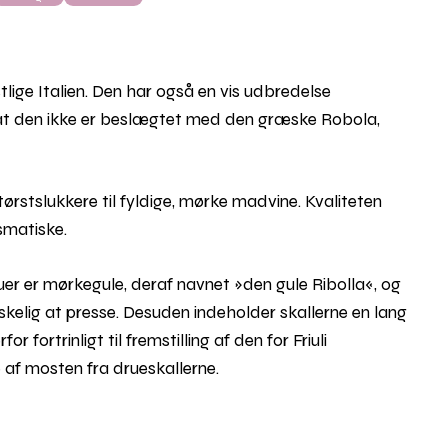
østlige Italien. Den har også en vis udbredelse
g, at den ikke er beslægtet med den græske Robola,
 tørstslukkere til fyldige, mørke madvine. Kvaliteten
ismatiske.
er er mørkegule, deraf navnet »den gule Ribolla«, og
skelig at presse. Desuden indeholder skallerne en lang
 fortrinligt til fremstilling af den for Friuli
e af mosten fra drueskallerne.