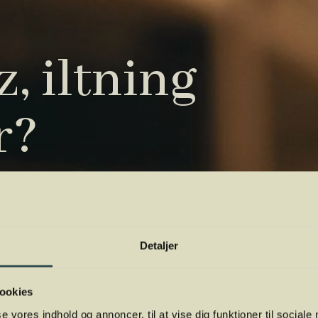
, iltning
r?
tryk. Vi har samlet de vigtigste i vores
 orientere dig.
Detaljer
ookies
se vores indhold og annoncer, til at vise dig funktioner til sociale