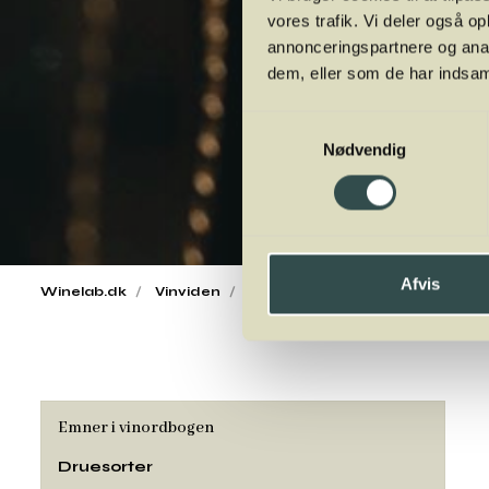
vores trafik. Vi deler også 
annonceringspartnere og anal
dem, eller som de har indsaml
Samtykkevalg
Nødvendig
Afvis
Winelab.dk
Vinviden
vinordbog
Druesorter
Rib
Emner i vinordbogen
Druesorter