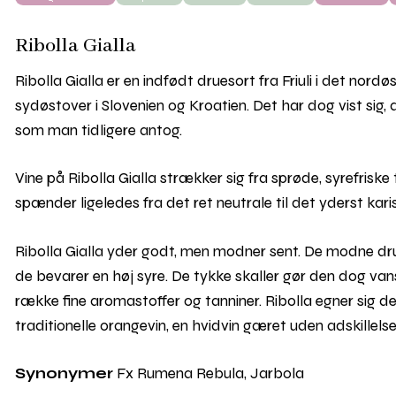
Ribolla Gialla
Ribolla Gialla er en indfødt druesort fra Friuli i det nord
sydøstover i Slovenien og Kroatien. Det har dog vist si
som man tidligere antog.
Vine på Ribolla Gialla strækker sig fra sprøde, syrefriske
spænder ligeledes fra det ret neutrale til det yderst kar
Ribolla Gialla yder godt, men modner sent. De modne dru
de bevarer en høj syre. De tykke skaller gør den dog van
række fine aromastoffer og tanniner. Ribolla egner sig derfor
traditionelle orangevin, en hvidvin gæret uden adskillels
Synonymer
Fx Rumena Rebula, Jarbola