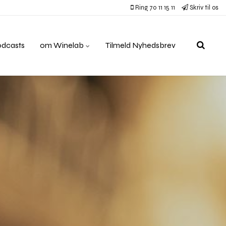
Ring 70 11 15 11
Skriv til os
odcasts
om Winelab
Tilmeld Nyhedsbrev