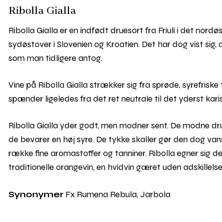
Ribolla Gialla
Ribolla Gialla er en indfødt druesort fra Friuli i det nord
sydøstover i Slovenien og Kroatien. Det har dog vist si
som man tidligere antog.
Vine på Ribolla Gialla strækker sig fra sprøde, syrefriske
spænder ligeledes fra det ret neutrale til det yderst kar
Ribolla Gialla yder godt, men modner sent. De modne dru
de bevarer en høj syre. De tykke skaller gør den dog van
række fine aromastoffer og tanniner. Ribolla egner sig derfor
traditionelle orangevin, en hvidvin gæret uden adskillels
Synonymer
Fx Rumena Rebula, Jarbola