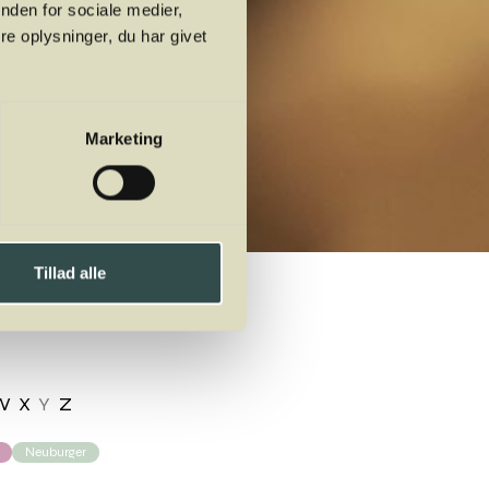
nden for sociale medier,
e oplysninger, du har givet
Marketing
Tillad alle
W
X
Y
Z
Neuburger