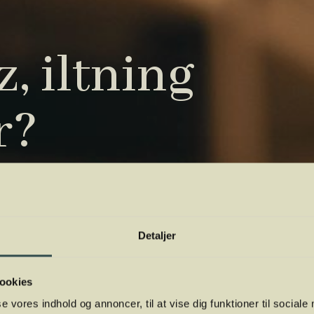
, iltning
r?
tryk. Vi har samlet de vigtigste i vores
 orientere dig.
Detaljer
ookies
se vores indhold og annoncer, til at vise dig funktioner til sociale