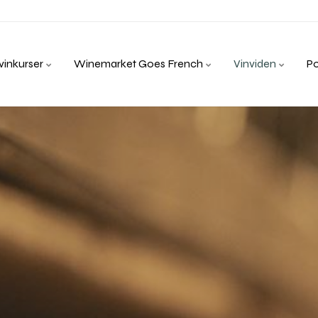
inkurser
Winemarket Goes French
Vinviden
P