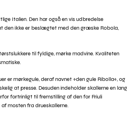
østlige Italien. Den har også en vis udbredelse
g, at den ikke er beslægtet med den græske Robola,
 tørstslukkere til fyldige, mørke madvine. Kvaliteten
ismatiske.
er er mørkegule, deraf navnet »den gule Ribolla«, og
skelig at presse. Desuden indeholder skallerne en lang
 fortrinligt til fremstilling af den for Friuli
e af mosten fra drueskallerne.