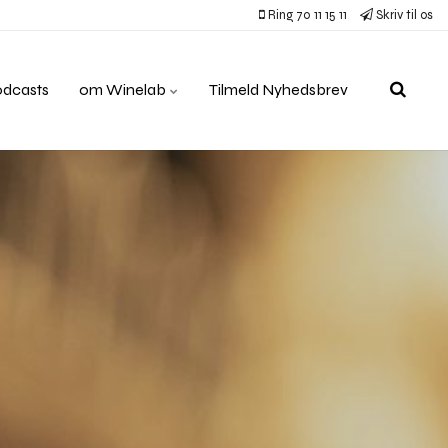
Ring 70 11 15 11
Skriv til os
odcasts
om Winelab
Tilmeld Nyhedsbrev