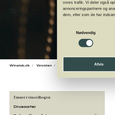
vores trafik. Vi deler også 
annonceringspartnere og anal
dem, eller som de har indsaml
Samtykkevalg
Nødvendig
Afvis
Winelab.dk
Vinviden
vinordbog
Druesorter
Rib
Emner i vinordbogen
Druesorter