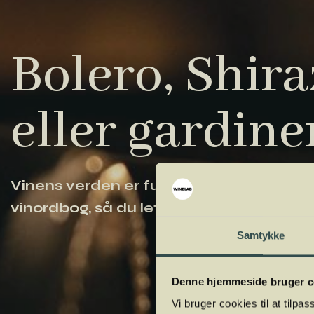
Bolero, Shiraz
eller gardine
Vinens verden er fuld af komplicerede ud
vinordbog, så du lettere kan navigere og
Samtykke
Denne hjemmeside bruger c
Vi bruger cookies til at tilpas