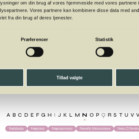
oplysninger om din brug af vores hjemmeside med vores partnere i
ysepartnere. Vores partnere kan kombinere disse data med andr
et fra din brug af deres tjenester.
Præferencer
Statistik
Tillad valgte
olla Gialla
A
B
C
D
E
F
G
H
I
J
K
L
M
N
O
P
Q
R
S
T
U
V
Nebbiolo
Negrara
Negroamaro
Nerello Mascalese
Nero D’Avola