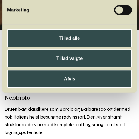
Marketing
Tillad alle
Winelab.dk
Vinviden
vinordbog
Druesorter
Nebbiolo
A
B
C
D
E
F
G
H
I
J
K
L
M
N
O
P
Q
R
S
T
U
V
W
X
Tillad valgte
Y
Z
Nebbiolo
Negrara
Negroamaro
Nerello Mascalese
Nero D’Avola
Afvis
Neuburger
Nebbiolo
Druen bag klassikere som Barolo og Barbaresco og dermed
nok Italiens højst besungne rødvinssort. Den giver stramt
strukturerede vine med kompleks duft og smag samt stort
lagringspotentiale.