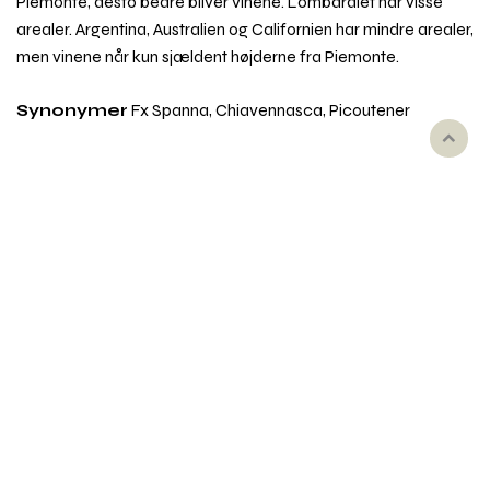
Piemonte, desto bedre bliver vinene. Lombardiet har visse
arealer. Argentina, Australien og Californien har mindre arealer,
men vinene når kun sjældent højderne fra Piemonte.
Synonymer
Fx Spanna, Chiavennasca, Picoutener
Rul
til
toppe
Emner i vinordbogen
Druesorter
Behandling af vin
Dyrkning og druehøst
Oprindelse
Smag og duft
Udseende