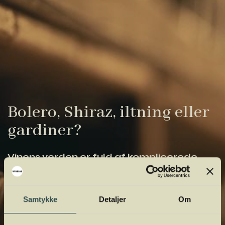
Bolero, Shiraz, iltning eller
gardiner?
Vinens verden er fuld af komplicerede
udtryk. Vi har samlet de vigtigste i vores
vinordbog, så du lettere kan navigere og
orientere dig.
Samtykke
Detaljer
Om