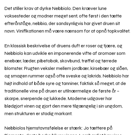
Det stiller krav at dyrke Nebbiolo. Den kræver lune
voksesteder og modner meget sent, ofte først i den tætte
efterårståge, nebbia, der sandsynligvis har givet druen sit
navn. Vinifikationen må være nænsom for at opnå topkvalitet.
En klassisk beskrivelse af druens duft er roser og tjære, og
Nebbiolo kan udvikle en imponerende vifte af aromaer som
enebær, læder, pibetobak, skovbund, trøffel og tørrede
blomster. Frugten veksler mellem jordbær, kirsebær og slåen,
og smagen rummer også ofte sveske og lakrids. Nebbiolo har
højt indhold af både syre og tanniner, faktisk så meget, at de
traditionelle vine på druen er utilnærmelige de første år –
skarpe, snerpende og lukkede. Moderne udgaver har
blødgjort vinen og gjort den mere tilgængelig i sin ungdom,
men strukturen er stadig markant.
Nebbiolos hjemstavnsfølelse er stærk: Jo tættere på