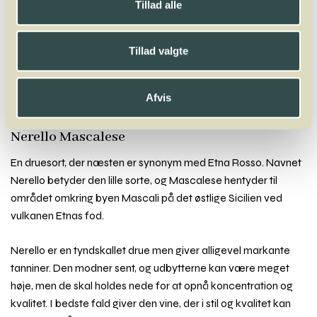
Tillad alle
A
B
C
D
E
F
G
H
I
J
K
L
M
N
O
P
Q
R
S
T
U
V
W
X
Tillad valgte
Y
Z
Nebbiolo
Negrara
Negroamaro
Nerello Mascalese
Nero D’Avola
Afvis
Neuburger
Nerello Mascalese
En druesort, der næsten er synonym med Etna Rosso. Navnet
Nerello betyder den lille sorte, og Mascalese hentyder til
området omkring byen Mascali på det østlige Sicilien ved
vulkanen Etnas fod.
Nerello er en tyndskallet drue men giver alligevel markante
tanniner. Den modner sent, og udbytterne kan være meget
høje, men de skal holdes nede for at opnå koncentration og
kvalitet. I bedste fald giver den vine, der i stil og kvalitet kan