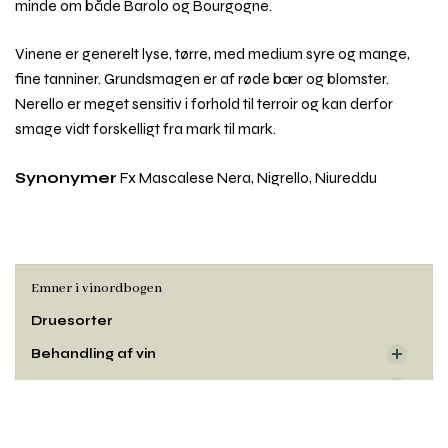
minde om både Barolo og Bourgogne.
Vinene er generelt lyse, tørre, med medium syre og mange,
fine tanniner. Grundsmagen er af røde bær og blomster.
Nerello er meget sensitiv i forhold til terroir og kan derfor
smage vidt forskelligt fra mark til mark.
Synonymer
Fx Mascalese Nera, Nigrello, Niureddu
Emner i vinordbogen
Druesorter
Behandling af vin
Dyrkning og druehøst
Rul
Oprindelse
til