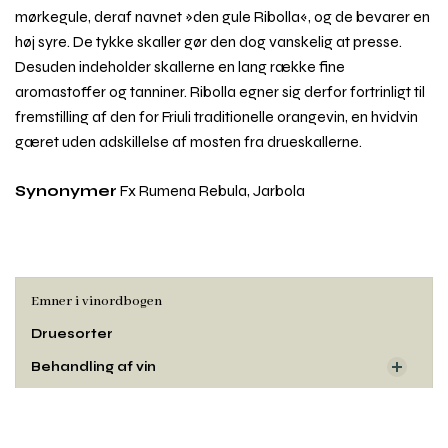
mørkegule, deraf navnet »den gule Ribolla«, og de bevarer en
høj syre. De tykke skaller gør den dog vanskelig at presse.
Desuden indeholder skallerne en lang række fine
aromastoffer og tanniner. Ribolla egner sig derfor fortrinligt til
fremstilling af den for Friuli traditionelle orangevin, en hvidvin
gæret uden adskillelse af mosten fra drueskallerne.
Synonymer
Fx Rumena Rebula, Jarbola
Emner i vinordbogen
Druesorter
Behandling af vin
Dyrkning og druehøst
Rul
Oprindelse
til