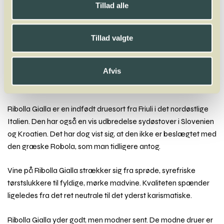
Ribolla Gialla
Tillad alle
A
B
C
D
E
F
G
H
I
J
K
L
M
N
O
P
Q
R
S
T
U
V
W
Tillad valgte
X
Y
Z
Welschriesling
Afvis
Ribolla Gialla
Ribolla Gialla er en indfødt druesort fra Friuli i det nordøstlige
Italien. Den har også en vis udbredelse sydøstover i Slovenien
og Kroatien. Det har dog vist sig, at den ikke er beslægtet med
den græske Robola, som man tidligere antog.
Vine på Ribolla Gialla strækker sig fra sprøde, syrefriske
tørstslukkere til fyldige, mørke madvine. Kvaliteten spænder
ligeledes fra det ret neutrale til det yderst karismatiske.
Ribolla Gialla yder godt, men modner sent. De modne druer er