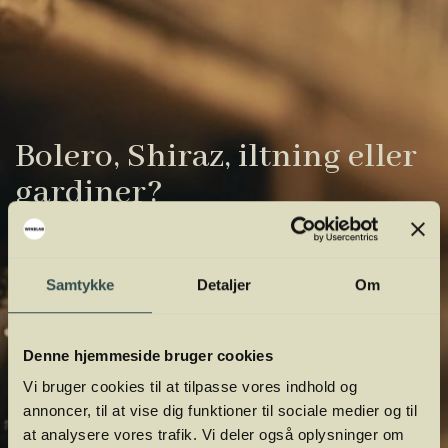
Bolero, Shiraz, iltning eller
gardiner?
Vinens verden er fuld af komplicerede
udtryk. Vi har samlet de vigtigste i vores
Samtykke
Detaljer
Om
vinordbog, så du lettere kan navigere og
orientere dig.
Denne hjemmeside bruger cookies
Vi bruger cookies til at tilpasse vores indhold og
annoncer, til at vise dig funktioner til sociale medier og til
at analysere vores trafik. Vi deler også oplysninger om