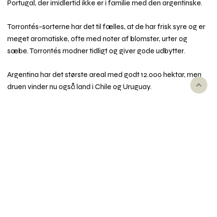
Portugal, der imidlertid ikke er i familie med den argentinske.
Torrontés-sorterne har det til fælles, at de har frisk syre og er
meget aromatiske, ofte med noter af blomster, urter og
sæbe. Torrontés modner tidligt og giver gode udbytter.
Argentina har det største areal med godt 12.000 hektar, men
druen vinder nu også land i Chile og Uruguay.
Rul
til
toppe
Emner i vinordbogen
Druesorter
Behandling af vin
Dyrkning og druehøst
Oprindelse