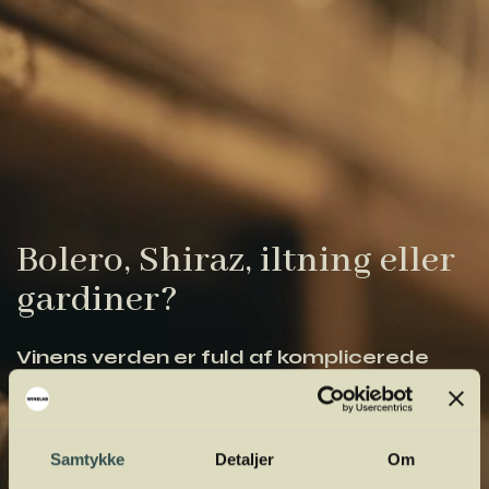
Bolero, Shiraz, iltning eller
gardiner?
Vinens verden er fuld af komplicerede
udtryk. Vi har samlet de vigtigste i vores
vinordbog, så du lettere kan navigere og
orientere dig.
Samtykke
Detaljer
Om