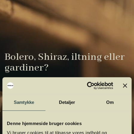
Bolero, Shiraz, iltning eller
gardiner?
Vinens verden er fuld af komplicerede
udtryk. Vi har samlet de vigtigste i vores
vinordbog, så du lettere kan navigere og
Samtykke
Detaljer
Om
orientere dig.
Denne hjemmeside bruger cookies
Vi bruger cookies til at tilpasse vores indhold og