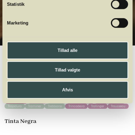
Statistik
Marketing
Tillad alle
Winelab.dk
Vinviden
vinordbog
Druesorter
Tinta Negra
Tillad valgte
A
B
C
D
E
F
G
H
I
J
K
L
M
N
O
P
Q
R
S
T
U
V
W
X
Y
Z
Afvis
Tannat
Tempranillo
Teroldego
Terret
Tibouren
Tinta Barroca
Tinta Negra
Tinto Cão
Torrontés
Touriga Franca
Touriga Nacional
Trajadura
Traminer
Trebbiano
Trincadeira
Trollinger
Trousseau
Tinta Negra