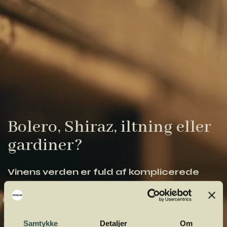
Bolero, Shiraz, iltning eller
gardiner?
Vinens verden er fuld af komplicerede
udtryk. Vi har samlet de vigtigste i vores
vinordbog, så du lettere kan navigere og
orientere dig.
Samtykke
Detaljer
Om