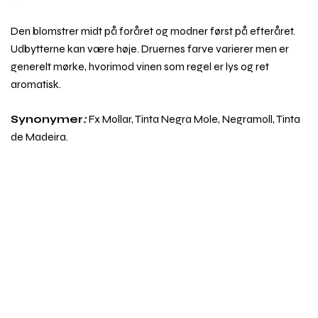
Den blomstrer midt på foråret og modner først på efteråret.
Udbytterne kan være høje. Druernes farve varierer men er
generelt mørke, hvorimod vinen som regel er lys og ret
aromatisk.
Synonymer
:
Fx Mollar, Tinta Negra Mole, Negramoll, Tinta
de Madeira.
Rul
til
toppe
Emner i vinordbogen
Druesorter
Behandling af vin