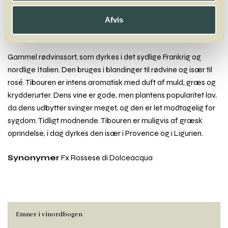
Tinta Negra
Tinto Cão
Torrontés
Touriga Franca
Touriga Nacional
Trajadura
Traminer
Trebbiano
Trincadeira
Trollinger
Trousseau
Afvis
Tibouren
Gammel rødvinssort, som dyrkes i det sydlige Frankrig og
nordlige Italien. Den bruges i blandinger til rødvine og især til
rosé. Tibouren er intens aromatisk med duft af muld, græs og
krydderurter. Dens vine er gode, men plantens popularitet lav,
da dens udbytter svinger meget, og den er let modtagelig for
sygdom. Tidligt modnende. Tibouren er muligvis af græsk
oprindelse, i dag dyrkes den især i Provence og i Ligurien.
Synonymer
Fx Rossese di Dolceacqua
Emner i vinordbogen