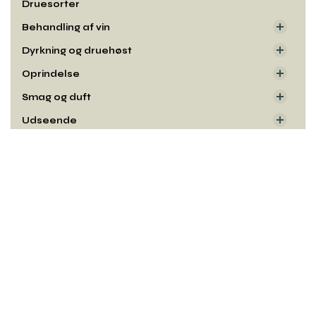
Druesorter
Behandling af vin
Dyrkning og druehøst
Oprindelse
Smag og duft
Udseende
Rul
til
toppe
Kontakt
Copyright© og udgiver:
Winelab Academy
· 2010–2026