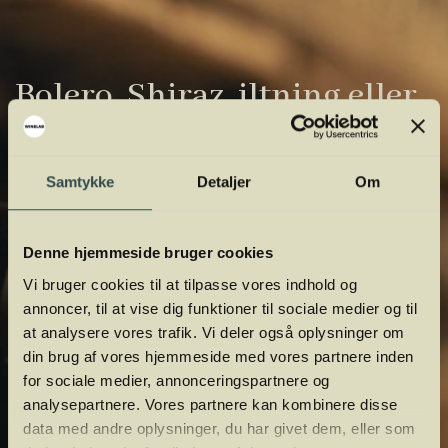
Bolero, Shiraz, iltning eller
gardiner?
Vinens verden er fuld af komplicerede
Samtykke
Detaljer
Om
udtryk. Vi har samlet de vigtigste i vores
vinordbog, så du lettere kan navigere og
Denne hjemmeside bruger cookies
orientere dig.
Vi bruger cookies til at tilpasse vores indhold og
annoncer, til at vise dig funktioner til sociale medier og til
at analysere vores trafik. Vi deler også oplysninger om
din brug af vores hjemmeside med vores partnere inden
for sociale medier, annonceringspartnere og
analysepartnere. Vores partnere kan kombinere disse
data med andre oplysninger, du har givet dem, eller som