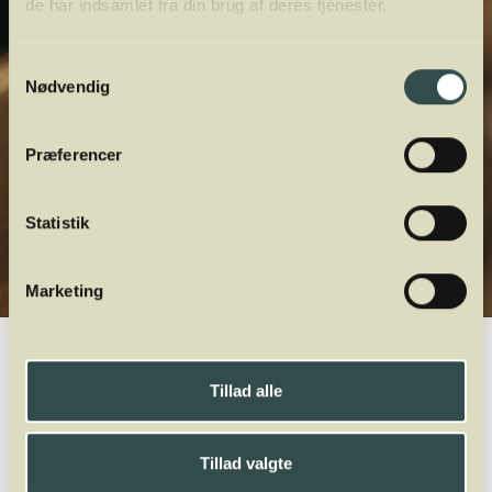
de har indsamlet fra din brug af deres tjenester.
Samtykkevalg
Nødvendig
Præferencer
Statistik
Marketing
Winelab.dk
Vinviden
vinordbog
Druesorter
Tibouren
Tillad alle
A
B
C
D
E
F
G
H
I
J
K
L
M
N
O
P
Q
R
S
T
U
V
W
X
Y
Z
Tillad valgte
Tannat
Tempranillo
Teroldego
Terret
Tibouren
Tinta Barroca