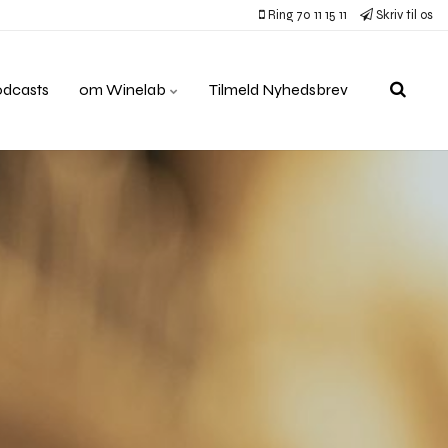
Ring 70 11 15 11
Skriv til os
odcasts
om Winelab
Tilmeld Nyhedsbrev