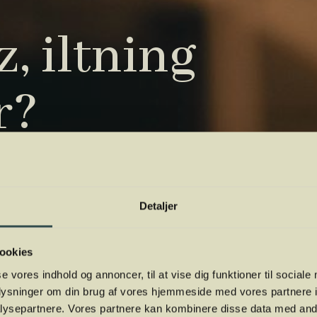
, iltning
r?
tryk. Vi har samlet de vigtigste i vores
 orientere dig.
Detaljer
ookies
se vores indhold og annoncer, til at vise dig funktioner til sociale
oplysninger om din brug af vores hjemmeside med vores partnere i
ysepartnere. Vores partnere kan kombinere disse data med andr