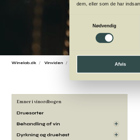
dem, eller som de har indsaml
Samtykkevalg
Nødvendig
Winelab.dk
Vinviden
vinordbog
Druesorter
Ron
Afvis
Emner i vinordbogen
Druesorter
Behandling af vin
Dyrkning og druehøst