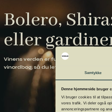
Bolero, Shiraz
eller gardine
Vinens verden er fuld af komplicerede ud
vinordbog, så du lettere kan navigere og
Samtykke
Denne hjemmeside bruger c
Vi bruger cookies til at tilpas
vores trafik. Vi deler også 
annonceringspartnere og anal