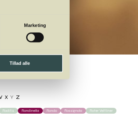
Marketing
Tillad alle
W
X
Y
Z
Roditis
Rondinella
Rondo
Rossignola
Roter Veltliner