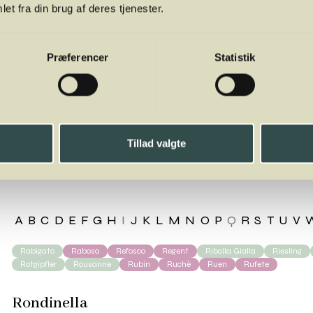
et fra din brug af deres tjenester.
Præferencer
Statistik
dinella
Tillad valgte
A
B
C
D
E
F
G
H
I
J
K
L
M
N
O
P
Q
R
S
T
U
V
Rabigato
Raboso
Refosco
Regent
Ribolla Gialla
Riesling
Rotgipfler
Rousanne
Rubin
Ruchè
Ruen
Rufete
Rondinella