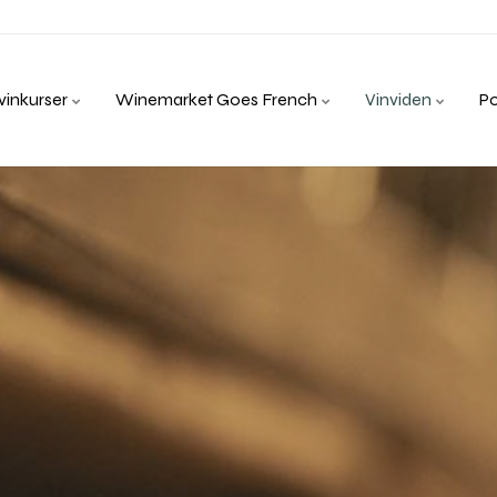
inkurser
Winemarket Goes French
Vinviden
P