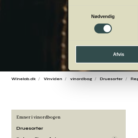
Samtykkevalg
Nødvendig
Afvis
Winelab.dk
Vinviden
vinordbog
Druesorter
Re
Emner i vinordbogen
Druesorter