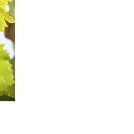
Rul
til
en krydsning af sorterne Diana og Chambourcin, der