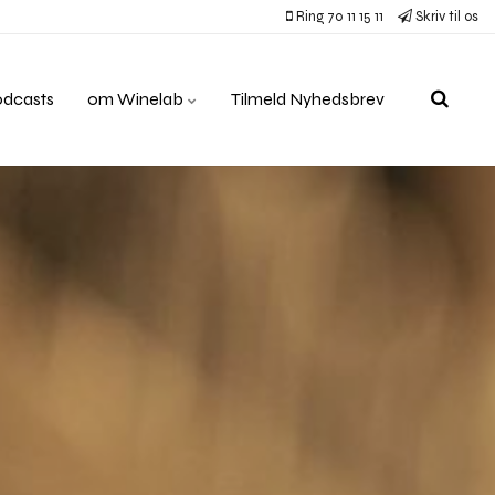
Ring 70 11 15 11
Skriv til os
odcasts
om Winelab
Tilmeld Nyhedsbrev