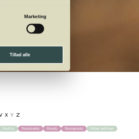
Marketing
Tillad alle
W
X
Y
Z
Roditis
Rondinella
Rondo
Rossignola
Roter Veltliner