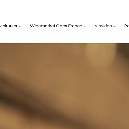
inkurser
Winemarket Goes French
Vinviden
P