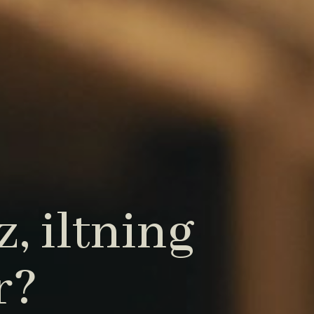
, iltning
r?