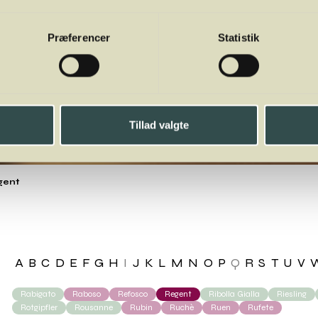
Præferencer
Statistik
Tillad valgte
gent
A
B
C
D
E
F
G
H
I
J
K
L
M
N
O
P
Q
R
S
T
U
V
Rabigato
Raboso
Refosco
Regent
Ribolla Gialla
Riesling
Rotgipfler
Rousanne
Rubin
Ruchè
Ruen
Rufete