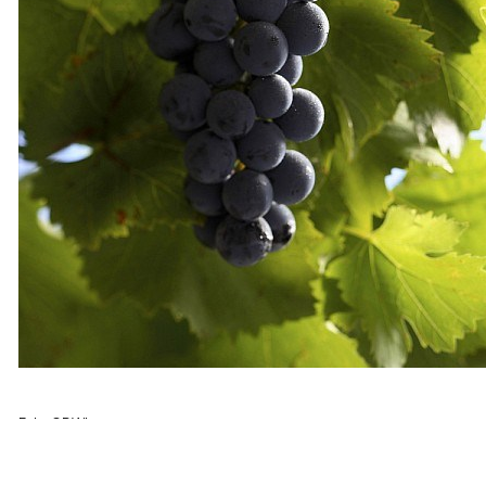
Foto: ©DWI
Ny tysk rødvinssort, der også dyrkes i Danmark. Den er 