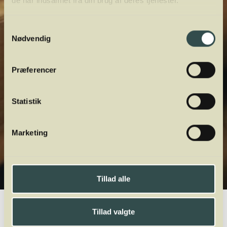
de har indsamlet fra din brug af deres tjenester.
Samtykkevalg
Nødvendig
Præferencer
Statistik
Marketing
Tillad alle
Winelab.dk
Vinviden
vinordbog
Druesorter
Pinot Noir Précoce
Tillad valgte