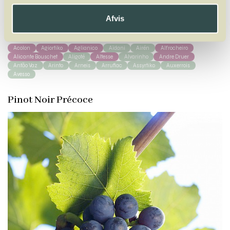
A
B
C
D
E
F
G
H
I
J
K
L
M
N
O
P
Q
R
S
T
U
V
W
Afvis
X
Y
Z
Acolon
Agiortiko
Aglianico
Aïdani
Airén
Alfrocheiro
Alicante Bouschet
Aligoté
Altesse
Alvarinho
Andre Druer
Antão Vaz
Arinto
Arneis
Arrufiac
Assyrtiko
Auxerrois
Avesso
Pinot Noir Précoce