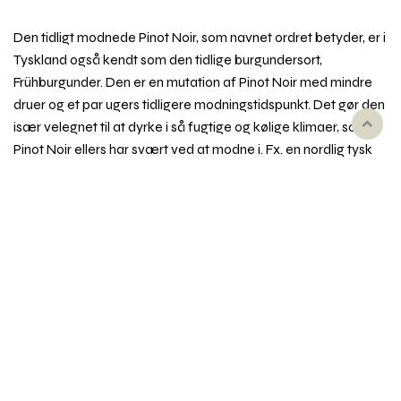
Den tidligt modnede Pinot Noir, som navnet ordret betyder, er i
Tyskland også kendt som den tidlige burgundersort,
Frühburgunder. Den er en mutation af Pinot Noir med mindre
druer og et par ugers tidligere modningstidspunkt. Det gør den
især velegnet til at dyrke i så fugtige og kølige klimaer, som
Rul
Pinot Noir ellers har svært ved at modne i. Fx. en nordlig tysk
til
toppe
region som Ahr, og selv i Danmark, hvor den dyrkes på Njord
Vingård ved Holbæk.
Pinot Noir Précoce dufter og smager af mørke bær, sødt,
syrligt og let bitter, ofte med et letrøget præg. Vinene er ofte
tættere og mørkere end pendanterne i Pinot Noir og
Spätburgunder, men sjældent så forfinede og delikate.
Synonymer
Fx Frühburgunder, Juliusrebe, Augustrebe.