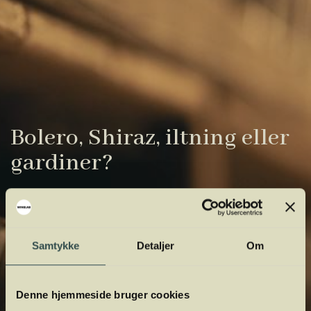
Bolero, Shiraz, iltning eller
gardiner?
Vinens verden er fuld af komplicerede
udtryk. Vi har samlet de vigtigste i vores
vinordbog, så du lettere kan navigere og
Samtykke
Detaljer
Om
orientere dig.
Denne hjemmeside bruger cookies