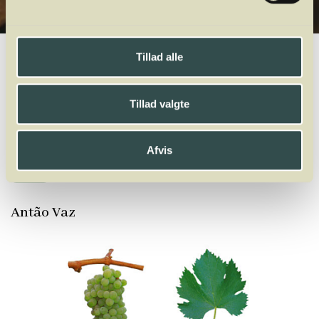
Winelab.dk
Vinviden
vinordbog
Druesorter
Antão Vaz
Tillad alle
A
B
C
D
E
F
G
H
I
J
K
L
M
N
O
P
Q
R
S
T
U
V
W
X
Tillad valgte
Y
Z
Acolon
Agiortiko
Aglianico
Aïdani
Airén
Alfrocheiro
Afvis
Alicante Bouschet
Aligoté
Altesse
Alvarinho
Andre Druer
Antão Vaz
Arinto
Arneis
Arrufiac
Assyrtiko
Auxerrois
Avesso
Antão Vaz