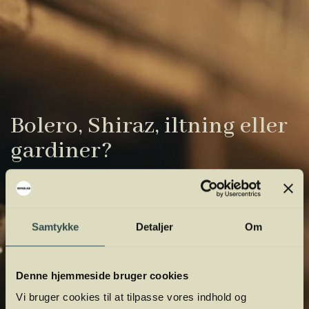
Bolero, Shiraz, iltning eller
gardiner?
Vinens verden er fuld af komplicerede
udtryk. Vi har samlet de vigtigste i vores
vinordbog, så du lettere kan navigere og
Samtykke
Detaljer
Om
orientere dig.
Denne hjemmeside bruger cookies
Vi bruger cookies til at tilpasse vores indhold og