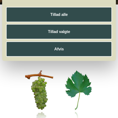
Winelab.dk
Vinviden
vinordbog
Druesorter
Antão Vaz
Tillad alle
A
B
C
D
E
F
G
H
I
J
K
L
M
N
O
P
Q
R
S
T
U
V
W
X
Tillad valgte
Y
Z
Dindarella
Dolcetto
Domina
Doña Blanca
Dornfelder
Afvis
Antão Vaz