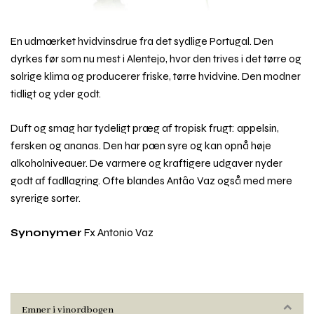
En udmærket hvidvinsdrue fra det sydlige Portugal. Den
dyrkes før som nu mest i Alentejo, hvor den trives i det tørre og
solrige klima og producerer friske, tørre hvidvine. Den modner
tidligt og yder godt.
Duft og smag har tydeligt præg af tropisk frugt: appelsin,
fersken og ananas. Den har pæn syre og kan opnå høje
alkoholniveauer. De varmere og kraftigere udgaver nyder
godt af fadllagring. Ofte blandes Antâo Vaz også med mere
syrerige sorter.
Synonymer
Fx Antonio Vaz
Emner i vinordbogen
Rul