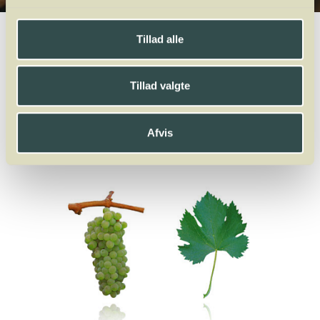
Winelab.dk
Vinviden
vinordbog
Druesorter
Antão Vaz
Tillad alle
A
B
C
D
E
F
G
H
I
J
K
L
M
N
O
P
Q
R
S
T
U
V
W
Tillad valgte
X
Y
Z
Ortega
Oseleta
Afvis
Antão Vaz