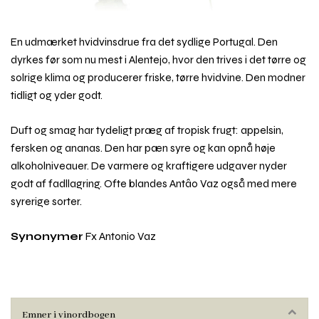
En udmærket hvidvinsdrue fra det sydlige Portugal. Den
dyrkes før som nu mest i Alentejo, hvor den trives i det tørre og
solrige klima og producerer friske, tørre hvidvine. Den modner
tidligt og yder godt.
Duft og smag har tydeligt præg af tropisk frugt: appelsin,
fersken og ananas. Den har pæn syre og kan opnå høje
alkoholniveauer. De varmere og kraftigere udgaver nyder
godt af fadllagring. Ofte blandes Antâo Vaz også med mere
syrerige sorter.
Synonymer
Fx Antonio Vaz
Emner i vinordbogen
Rul