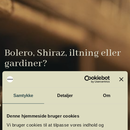
Bolero, Shiraz, iltning eller
gardiner?
Vinens verden er fuld af komplicerede
udtryk. Vi har samlet de vigtigste i vores
vinordbog, så du lettere kan navigere og
Samtykke
Detaljer
Om
orientere dig.
Denne hjemmeside bruger cookies
Vi bruger cookies til at tilpasse vores indhold og