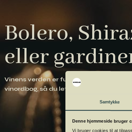
Bolero, Shiraz
eller gardine
Vinens verden er fuld af komplicerede ud
vinordbog, så du lettere kan navigere og
Samtykke
Denne hjemmeside bruger c
Vi bruger cookies til at tilpas