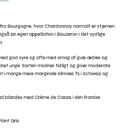
ne fra Bourgogne, hvor Chardonnay normalt er stjernen.
så sin egen appellation i Bouzeron i det sydlige
a.
tid med god syre og ofte med smag af gule æbler og
rukket unge. Sorten modner tidligt og giver moderate
et i mange mere marginale klimaer, fx i Schweiz og
r skal blandes med Crème de Cassis i den franske
lant Gris