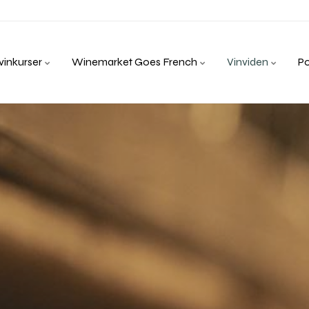
inkurser
Winemarket Goes French
Vinviden
P