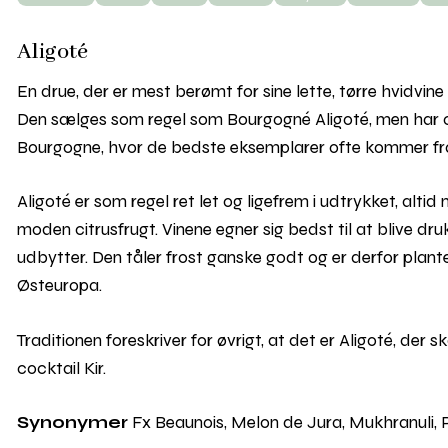
Aligoté
En drue, der er mest berømt for sine lette, tørre hvidvi
Den sælges som regel som Bourgogné Aligoté, men har og
Bourgogne, hvor de bedste eksemplarer ofte kommer fr
Aligoté er som regel ret let og ligefrem i udtrykket, al
moden citrusfrugt. Vinene egner sig bedst til at blive d
udbytter. Den tåler frost ganske godt og er derfor plant
Østeuropa.
Traditionen foreskriver for øvrigt, at det er Aligoté, de
cocktail Kir.
Synonymer
Fx Beaunois, Melon de Jura, Mukhranuli, P