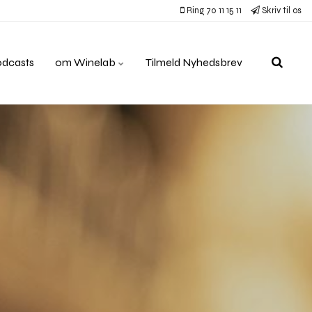
Ring 70 11 15 11
Skriv til os
odcasts
om Winelab
Tilmeld Nyhedsbrev