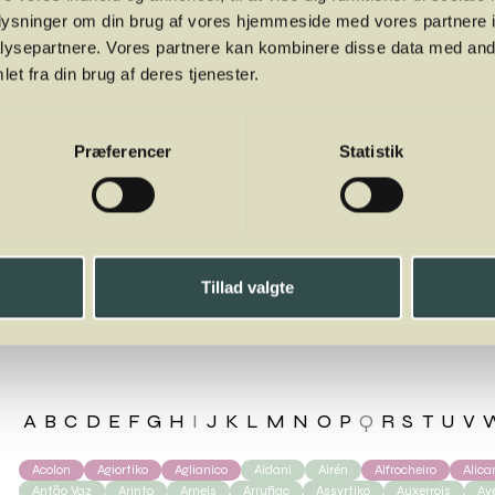
oplysninger om din brug af vores hjemmeside med vores partnere i
ysepartnere. Vores partnere kan kombinere disse data med andr
et fra din brug af deres tjenester.
Præferencer
Statistik
Tillad valgte
goté
A
B
C
D
E
F
G
H
I
J
K
L
M
N
O
P
Q
R
S
T
U
V
Acolon
Agiortiko
Aglianico
Aïdani
Airén
Alfrocheiro
Alic
Antão Vaz
Arinto
Arneis
Arrufiac
Assyrtiko
Auxerrois
Av