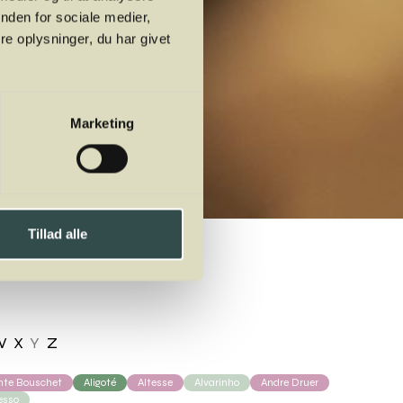
nden for sociale medier,
e oplysninger, du har givet
Marketing
Tillad alle
W
X
Y
Z
ante Bouschet
Aligoté
Altesse
Alvarinho
Andre Druer
esso