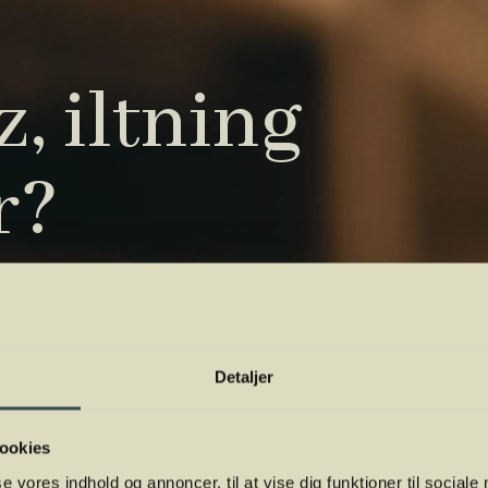
, iltning
r?
tryk. Vi har samlet de vigtigste i vores
 orientere dig.
Detaljer
ookies
se vores indhold og annoncer, til at vise dig funktioner til sociale