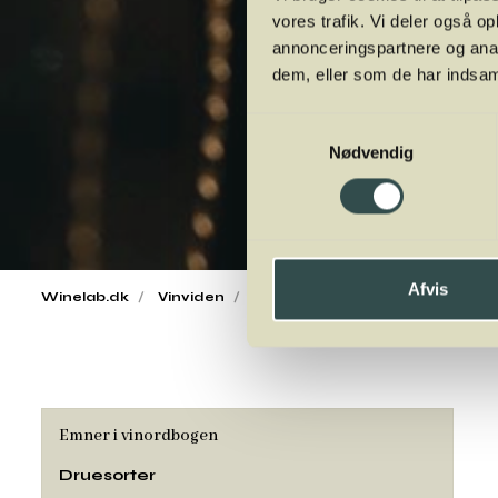
vores trafik. Vi deler også 
annonceringspartnere og anal
dem, eller som de har indsaml
Samtykkevalg
Nødvendig
Afvis
Winelab.dk
Vinviden
vinordbog
Druesorter
Ali
Emner i vinordbogen
Druesorter