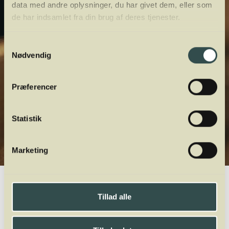
data med andre oplysninger, du har givet dem, eller som
de har indsamlet fra din brug af deres tjenester.
Samtykkevalg
Nødvendig
Præferencer
Statistik
Marketing
Winelab.dk
Vinviden
vinordbog
Druesorter
Petit Courbu
Tillad alle
A
B
C
D
E
F
G
H
I
J
K
L
M
N
O
P
Q
R
S
T
U
V
W
X