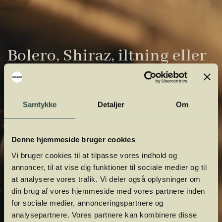
Bolero, Shiraz, iltning eller
gardiner?
Vinens verden er fuld af komplicerede
Samtykke
Detaljer
Om
udtryk. Vi har samlet de vigtigste i vores
vinordbog, så du lettere kan navigere og
Denne hjemmeside bruger cookies
orientere dig.
Vi bruger cookies til at tilpasse vores indhold og
annoncer, til at vise dig funktioner til sociale medier og til
at analysere vores trafik. Vi deler også oplysninger om
din brug af vores hjemmeside med vores partnere inden
for sociale medier, annonceringspartnere og
analysepartnere. Vores partnere kan kombinere disse