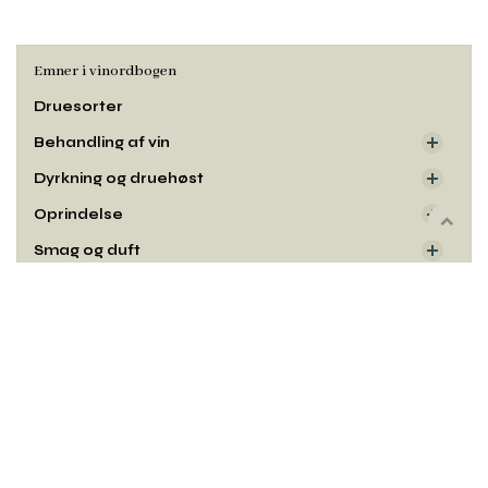
Emner i vinordbogen
Druesorter
Behandling af vin
Dyrkning og druehøst
Oprindelse
Rul
Smag og duft
til
toppe
Udseende