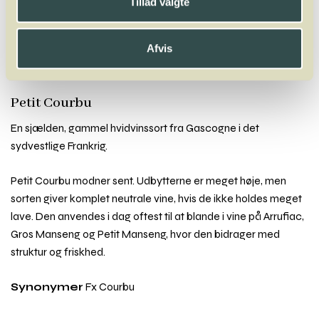
Y
Z
Tillad valgte
Pais
Palomino
Parraleta
Parrelada
Pedro Ximénez
Pelaverga
Petit Courbu
Petit Manseng
Petit Verdot
Petite Sirah
Piedirosso
Afvis
Pinot Blanc
Pinot Gris
Pinot Meunier
Pinot Noir
Pinot Noir Précoce
Pinotage
Piquepoul
Portugieser
Poulsard
Primitivo
Petit Courbu
En sjælden, gammel hvidvinssort fra Gascogne i det
sydvestlige Frankrig.
Petit Courbu modner sent. Udbytterne er meget høje, men
sorten giver komplet neutrale vine, hvis de ikke holdes meget
lave. Den anvendes i dag oftest til at blande i vine på Arrufiac,
Gros Manseng og Petit Manseng, hvor den bidrager med
struktur og friskhed.
Synonymer
Fx Courbu