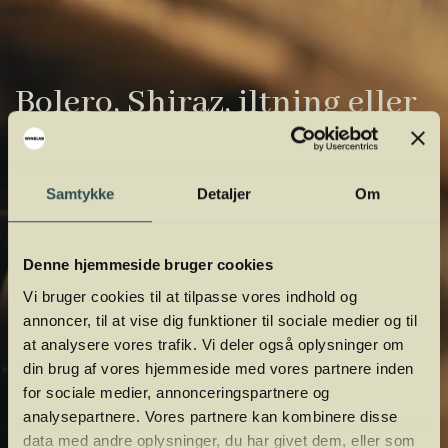
Bolero, Shiraz, iltning eller
gardiner?
Vinens verden er fuld af komplicerede
Samtykke
Detaljer
Om
udtryk. Vi har samlet de vigtigste i vores
vinordbog, så du lettere kan navigere og
Denne hjemmeside bruger cookies
orientere dig.
Vi bruger cookies til at tilpasse vores indhold og
annoncer, til at vise dig funktioner til sociale medier og til
at analysere vores trafik. Vi deler også oplysninger om
din brug af vores hjemmeside med vores partnere inden
for sociale medier, annonceringspartnere og
analysepartnere. Vores partnere kan kombinere disse
data med andre oplysninger, du har givet dem, eller som