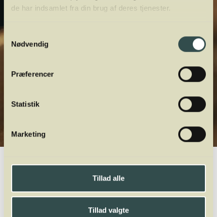
de har indsamlet fra din brug af deres tjenester.
Samtykkevalg
Nødvendig
Præferencer
Statistik
Marketing
Winelab.dk
Vinviden
vinordbog
Druesorter
Petit Courbu
Tillad alle
A
B
C
D
E
F
G
H
I
J
K
L
M
N
O
P
Q
R
S
T
U
V
W
X
Y
Z
Tillad valgte