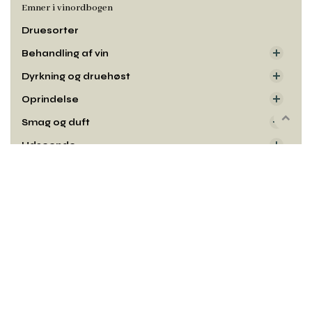
Emner i vinordbogen
Druesorter
Behandling af vin
Dyrkning og druehøst
Oprindelse
Smag og duft
Rul
til
Udseende
toppe
Kontakt