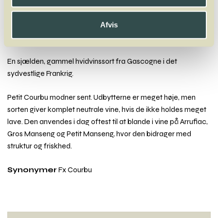
Faberrebe
Falanghina
Fer Servadou
Fiano
Fogoneu
Folle Blanche
Frappato
Friulano
Furmint
Afvis
Petit Courbu
En sjælden, gammel hvidvinssort fra Gascogne i det
sydvestlige Frankrig.
Petit Courbu modner sent. Udbytterne er meget høje, men
sorten giver komplet neutrale vine, hvis de ikke holdes meget
lave. Den anvendes i dag oftest til at blande i vine på Arrufiac,
Gros Manseng og Petit Manseng, hvor den bidrager med
struktur og friskhed.
Synonymer
Fx Courbu