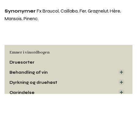
Synonymer
Fx Braucol, Caillaba, Fer, Gragnelut, Hère,
Mansois, Pinenc.
Emner i vinordbogen
Druesorter
Behandling af vin
Dyrkning og druehøst
Oprindelse
Smag og duft
Rul
til
Udseende
toppe