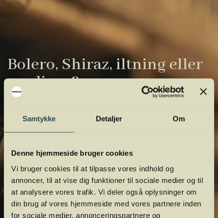
Bolero, Shiraz, iltning eller
gardiner?
Vinens verden er fuld af komplicerede
Samtykke
Detaljer
Om
udtryk. Vi har samlet de vigtigste i vores
vinordbog, så du lettere kan navigere og
orientere dig.
Denne hjemmeside bruger cookies
Vi bruger cookies til at tilpasse vores indhold og
annoncer, til at vise dig funktioner til sociale medier og til
at analysere vores trafik. Vi deler også oplysninger om
din brug af vores hjemmeside med vores partnere inden
for sociale medier, annonceringspartnere og