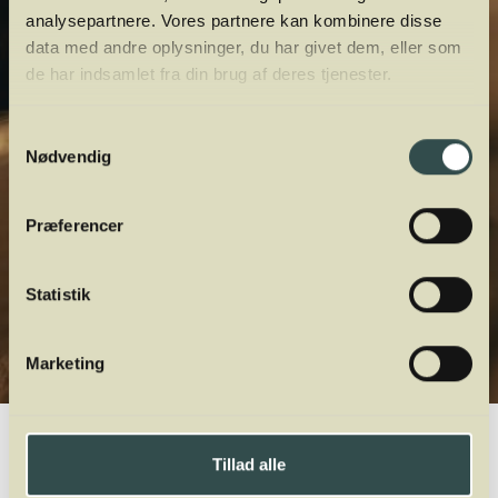
analysepartnere. Vores partnere kan kombinere disse
data med andre oplysninger, du har givet dem, eller som
de har indsamlet fra din brug af deres tjenester.
Samtykkevalg
Nødvendig
Præferencer
Statistik
Marketing
Winelab.dk
Vinviden
vinordbog
Druesorter
Fer Servadou
Tillad alle