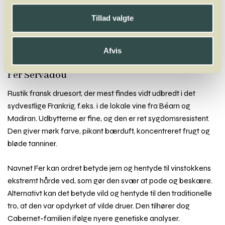
A
B
C
D
E
F
G
H
I
J
K
L
M
N
O
P
Q
R
S
T
U
V
W
X
Tillad valgte
Y
Z
Faberrebe
Falanghina
Fer Servadou
Fiano
Fogoneu
Afvis
Folle Blanche
Frappato
Friulano
Furmint
Fer Servadou
Rustik fransk druesort, der mest findes vidt udbredt i det
sydvestlige Frankrig, f.eks. i de lokale vine fra Béarn og
Madiran. Udbytterne er fine, og den er ret sygdomsresistent.
Den giver mørk farve, pikant bærduft, koncentreret frugt og
bløde tanniner.
Navnet Fer kan ordret betyde jern og hentyde til vinstokkens
ekstremt hårde ved, som gør den svær at pode og beskære.
Alternativt kan det betyde vild og hentyde til den traditionelle
tro, at den var opdyrket af vilde druer. Den tilhører dog
Cabernet-familien ifølge nyere genetiske analyser.