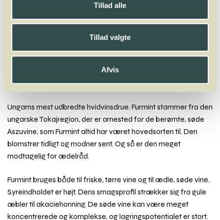
Tillad alle
A
B
C
D
E
F
G
H
I
J
K
L
M
N
O
P
Q
R
S
T
U
V
W
X
Y
Z
Tillad valgte
Faberrebe
Falanghina
Fer Servadou
Fiano
Fogoneu
Folle Blanche
Frappato
Friulano
Furmint
Afvis
Furmint
Ungarns mest udbredte hvidvinsdrue. Furmint stammer fra den
ungarske Tokajregion, der er arnested for de berømte, søde
Aszuvine, som Furmint altid har været hovedsorten til. Den
blomstrer tidligt og modner sent. Og så er den meget
modtagelig for ædelråd.
Furmint bruges både til friske, tørre vine og til ædle, søde vine.
Syreindholdet er højt. Dens smagsprofil strækker sig fra gule
æbler til akaciehonning. De søde vine kan være meget
koncentrerede og komplekse, og lagringspotentialet er stort.