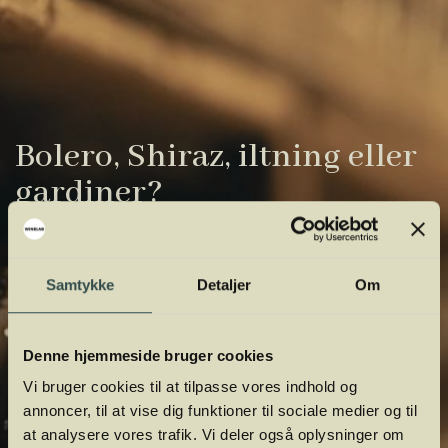
Bolero, Shiraz, iltning eller
gardiner?
Vinens verden er fuld af komplicerede
udtryk. Vi har samlet de vigtigste i vores
Samtykke
Detaljer
Om
vinordbog, så du lettere kan navigere og
orientere dig.
Denne hjemmeside bruger cookies
Vi bruger cookies til at tilpasse vores indhold og
annoncer, til at vise dig funktioner til sociale medier og til
at analysere vores trafik. Vi deler også oplysninger om