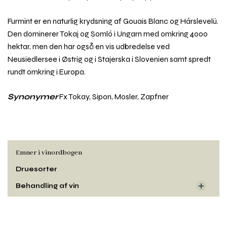
Furmint er en naturlig krydsning af Gouais Blanc og Hárslevelü.
Den dominerer Tokaj og Somló i Ungarn med omkring 4000
hektar, men den har også en vis udbredelse ved
Neusiedlersee i Østrig og i Stajerska i Slovenien samt spredt
rundt omkring i Europa.
Synonymer
Fx Tokay, Sipon, Mosler, Zapfner
Emner i vinordbogen
Druesorter
Behandling af vin
Dyrkning og druehøst
Rul
Oprindelse
til