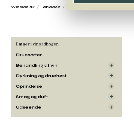
Winelab.dk
Vinviden
vinordbog
Druesorter
Fol
Emner i vinordbogen
Druesorter
Behandling af vin
Dyrkning og druehøst
Oprindelse
Smag og duft
Udseende