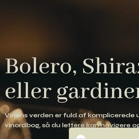
Bolero, Shiraz
eller gardine
Vinens verden er fuld af komplicerede ud
vinordbog, så du lettere kan navigere og