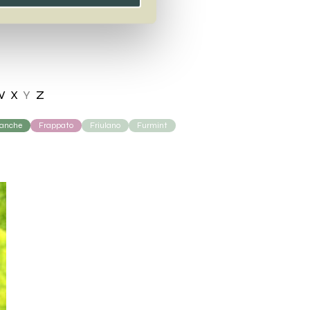
W
X
Y
Z
lanche
Frappato
Friulano
Furmint