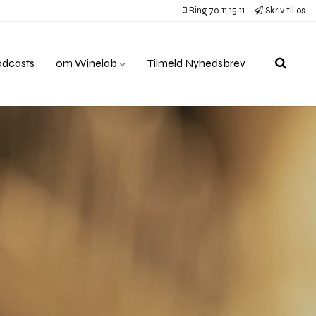
Ring 70 11 15 11
Skriv til os
odcasts
om Winelab
Tilmeld Nyhedsbrev