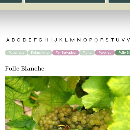
le Blanche
A
B
C
D
E
F
G
H
I
J
K
L
M
N
O
P
Q
R
S
T
U
V
Faberrebe
Falanghina
Fer Servadou
Fiano
Fogoneu
Folle B
Folle Blanche