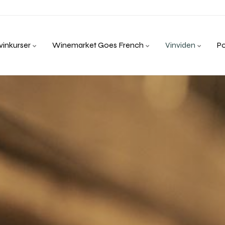
inkurser
Winemarket Goes French
Vinviden
P