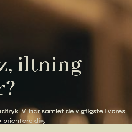
, iltning
r?
tryk. Vi har samlet de vigtigste i vores
 orientere dig.