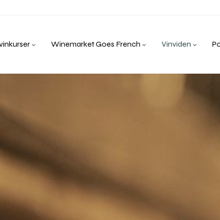
inkurser
Winemarket Goes French
Vinviden
P