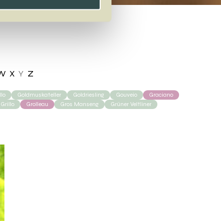
W
X
Y
Z
lo
Goldmuskateller
Goldriesling
Gouveio
Graciano
Grillo
Grolleau
Gros Manseng
Grüner Veltliner