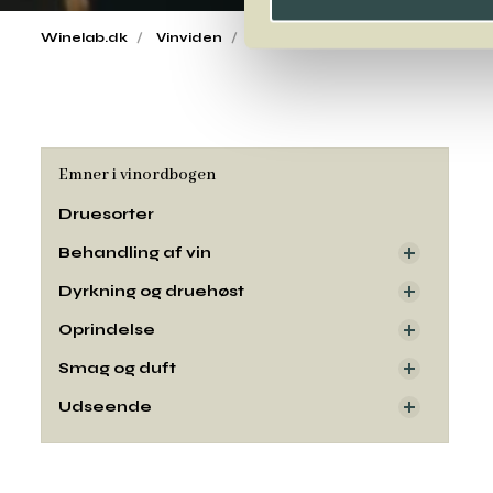
Winelab.dk
Vinviden
vinordbog
Druesorter
Fol
Emner i vinordbogen
Druesorter
Behandling af vin
Dyrkning og druehøst
Oprindelse
Smag og duft
Udseende