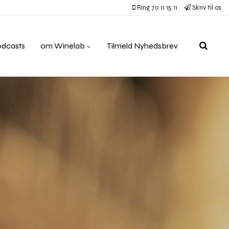
Ring 70 11 15 11
Skriv til os
odcasts
om Winelab
Tilmeld Nyhedsbrev