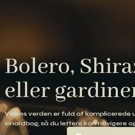
Bolero, Shiraz
eller gardine
Vinens verden er fuld af komplicerede ud
vinordbog, så du lettere kan navigere og