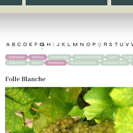
le Blanche
A
B
C
D
E
F
G
H
I
J
K
L
M
N
O
P
Q
R
S
T
U
V
Gaglioppo
Gamay
Garganega
Gewürztraminer
Glera
Godel
Grechetto
Greco
Grenache
Grenache Blanc
Grenache Gris
Folle Blanche