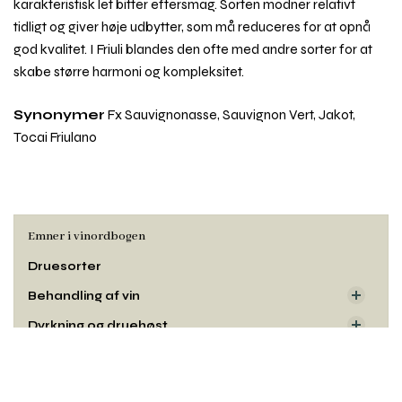
karakteristisk let bitter eftersmag. Sorten modner relativt
tidligt og giver høje udbytter, som må reduceres for at opnå
god kvalitet. I Friuli blandes den ofte med andre sorter for at
skabe større harmoni og kompleksitet.
Synonymer
Fx Sauvignonasse, Sauvignon Vert, Jakot,
Tocai Friulano
Emner i vinordbogen
Druesorter
Behandling af vin
Dyrkning og druehøst
Oprindelse
Rul
til
Smag og duft
toppe