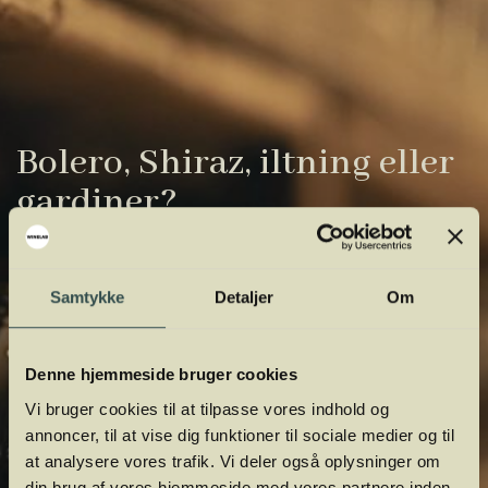
Bolero, Shiraz, iltning eller
gardiner?
Vinens verden er fuld af komplicerede
udtryk. Vi har samlet de vigtigste i vores
Samtykke
Detaljer
Om
vinordbog, så du lettere kan navigere og
orientere dig.
Denne hjemmeside bruger cookies
Vi bruger cookies til at tilpasse vores indhold og
annoncer, til at vise dig funktioner til sociale medier og til
at analysere vores trafik. Vi deler også oplysninger om
din brug af vores hjemmeside med vores partnere inden