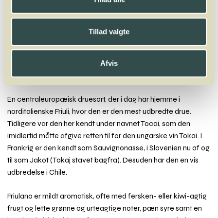
A
B
C
D
E
F
G
H
I
J
K
L
M
N
O
P
Q
R
S
T
U
V
W
X
Y
Z
Tillad valgte
Faberrebe
Falanghina
Fer Servadou
Fiano
Fogoneu
Folle Blanche
Frappato
Friulano
Furmint
Afvis
Friulano
En centraleuropæisk druesort, der i dag har hjemme i
norditalienske Friuli, hvor den er den mest udbredte drue.
Tidligere var den her kendt under navnet Tocai, som den
imidlertid måtte afgive retten til for den ungarske vin Tokai. I
Frankrig er den kendt som Sauvignonasse, i Slovenien nu af og
til som Jakot (Tokaj stavet bagfra). Desuden har den en vis
udbredelse i Chile.
Friulano er mildt aromatisk, ofte med fersken- eller kiwi-agtig
frugt og lette grønne og urteagtige noter, pæn syre samt en