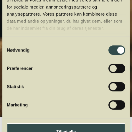
for sociale medier, annonceringspartnere og
analysepartnere. Vores partnere kan kombinere disse
data med andre oplysninger, du har givet dem, eller som
de har indsamlet fra din brug af deres tjenester.
Samtykkevalg
Nødvendig
Præferencer
Statistik
Marketing
Winelab.dk
Vinviden
vinordbog
Druesorter
Friulano
Tillad alle