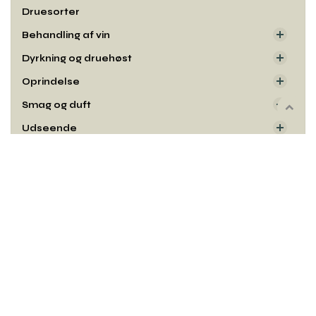
Druesorter
Behandling af vin
Dyrkning og druehøst
Oprindelse
Smag og duft
Rul
til
Udseende
toppe
Kontakt
Copyright© og udgiver:
Winelab Academy
· 2010–2026