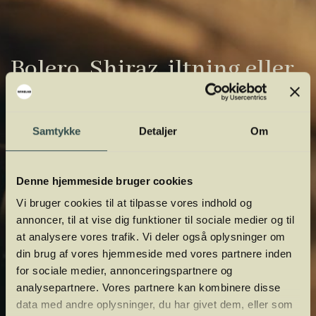
Bolero, Shiraz, iltning eller
gardiner?
Vinens verden er fuld af komplicerede
Samtykke
Detaljer
Om
udtryk. Vi har samlet de vigtigste i vores
vinordbog, så du lettere kan navigere og
Denne hjemmeside bruger cookies
orientere dig.
Vi bruger cookies til at tilpasse vores indhold og
annoncer, til at vise dig funktioner til sociale medier og til
at analysere vores trafik. Vi deler også oplysninger om
din brug af vores hjemmeside med vores partnere inden
for sociale medier, annonceringspartnere og
analysepartnere. Vores partnere kan kombinere disse
data med andre oplysninger, du har givet dem, eller som