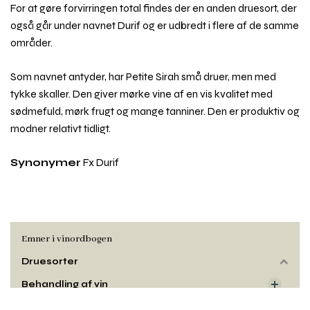
For at gøre forvirringen total findes der en anden druesort, der
også går under navnet Durif og er udbredt i flere af de samme
områder.
Som navnet antyder, har Petite Sirah små druer, men med
tykke skaller. Den giver mørke vine af en vis kvalitet med
sødmefuld, mørk frugt og mange tanniner. Den er produktiv og
modner relativt tidligt.
Synonymer
Fx Durif
Emner i vinordbogen
Druesorter
Rul
til
Behandling af vin
toppe
Dyrkning og druehøst