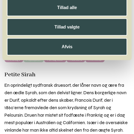
Winelab.dk
Vinviden
vinordbog
Druesorter
Petite Sirah
Tillad alle
A
B
C
D
E
F
G
H
I
J
K
L
M
N
O
P
Q
R
S
T
U
V
W
X
Tillad valgte
Y
Z
Pais
Palomino
Parraleta
Parrelada
Pedro Ximénez
Pelaverga
Afvis
Petit Courbu
Petit Manseng
Petit Verdot
Petite Sirah
Piedirosso
Pinot Blanc
Pinot Gris
Pinot Meunier
Pinot Noir
Pinot Noir Précoce
Pinotage
Piquepoul
Portugieser
Poulsard
Primitivo
Petite Sirah
En oprindeligt sydfransk druesort, der låner navn og ære fra
den ædle Syrah, som den delvist ligner. Dens borgerlige navn
er Durif, opkaldt efter dens skaber, Francois Durif, der i
1860’erne fremavlede den som krydsning af Syrah og
Peloursin. Druen har mistet sit fodfæste i Frankrig og er i dag
mest populær i Australien og Californien. Især i de oversøiske
vinlande har man ikke altid skelnet den fra den ægte Syrah.