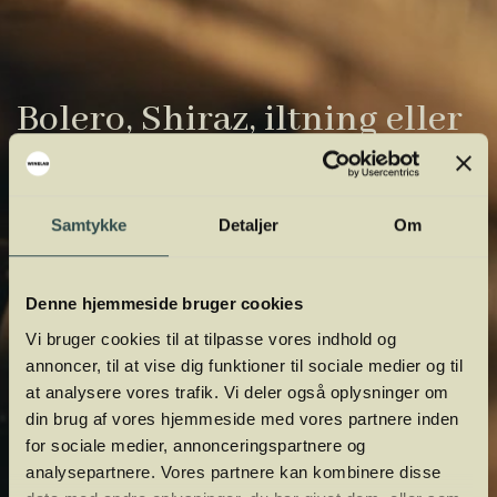
Bolero, Shiraz, iltning eller
gardiner?
Vinens verden er fuld af komplicerede
Samtykke
Detaljer
Om
udtryk. Vi har samlet de vigtigste i vores
vinordbog, så du lettere kan navigere og
Denne hjemmeside bruger cookies
orientere dig.
Vi bruger cookies til at tilpasse vores indhold og
annoncer, til at vise dig funktioner til sociale medier og til
at analysere vores trafik. Vi deler også oplysninger om
din brug af vores hjemmeside med vores partnere inden
for sociale medier, annonceringspartnere og
analysepartnere. Vores partnere kan kombinere disse