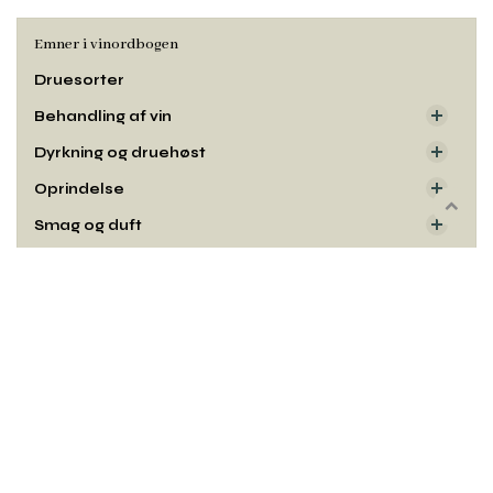
Emner i vinordbogen
Druesorter
Behandling af vin
Dyrkning og druehøst
Oprindelse
Rul
Smag og duft
til
toppe
Udseende
Kontakt