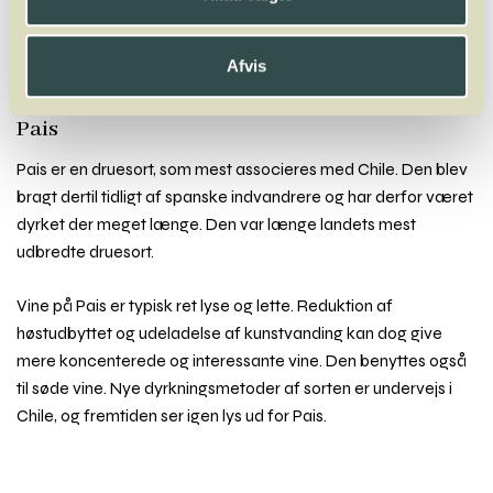
Pais
Palomino
Parraleta
Parrelada
Pedro Ximénez
Pelaverga
Petit Courbu
Petit Manseng
Petit Verdot
Petite Sirah
Piedirosso
Pinot Blanc
Pinot Gris
Pinot Meunier
Pinot Noir
Pinot Noir Précoce
Afvis
Pinotage
Piquepoul
Portugieser
Poulsard
Primitivo
Pais
Pais er en druesort, som mest associeres med Chile. Den blev
bragt dertil tidligt af spanske indvandrere og har derfor været
dyrket der meget længe. Den var længe landets mest
udbredte druesort.
Vine på Pais er typisk ret lyse og lette. Reduktion af
høstudbyttet og udeladelse af kunstvanding kan dog give
mere koncenterede og interessante vine. Den benyttes også
til søde vine. Nye dyrkningsmetoder af sorten er undervejs i
Chile, og fremtiden ser igen lys ud for Pais.