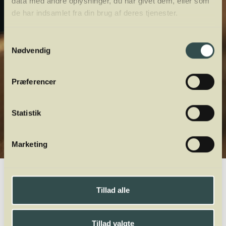
data med andre oplysninger, du har givet dem, eller som
de har indsamlet fra din brug af deres tjenester.
Samtykkevalg
Nødvendig
Præferencer
Statistik
Marketing
Winelab.dk
Vinviden
vinordbog
Druesorter
Pais
Tillad alle
A
B
C
D
E
F
G
H
I
J
K
L
M
N
O
P
Q
R
S
T
U
V
W
X
Y
Z
Tillad valgte