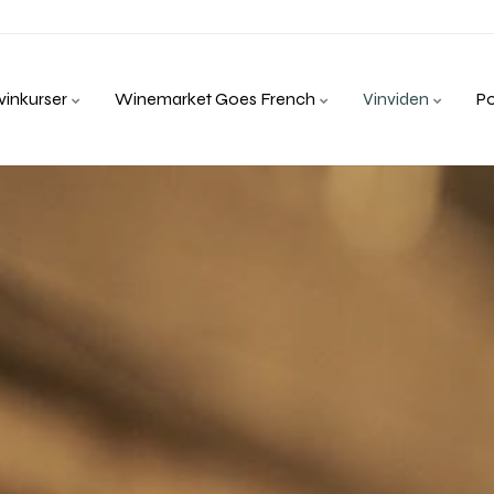
inkurser
Winemarket Goes French
Vinviden
P