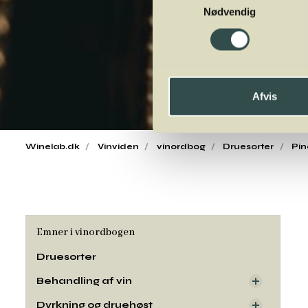
Nødvendig
Afvis
Winelab.dk
Vinviden
vinordbog
Druesorter
Pin
Emner i vinordbogen
Druesorter
Behandling af vin
Dyrkning og druehøst