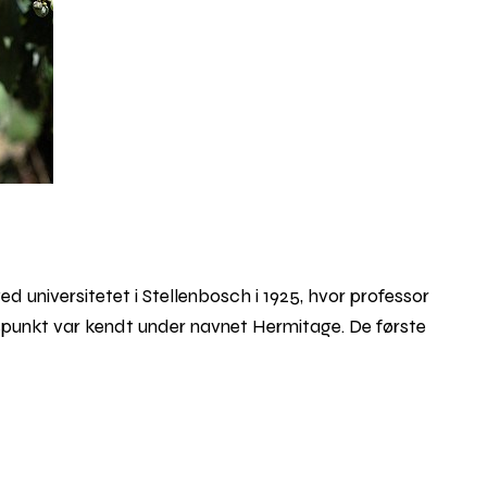
ed universitetet i Stellenbosch i 1925, hvor professor
dspunkt var kendt under navnet Hermitage. De første
 den første vin under navnet Pinotage.
Rul
til
 er ny, anderledes og desværre har en tendens til at
toppe
rdi den er Sydafrikas helt egen, og med kærlig
med mørk bærfrugt og eksotiske aromaer.