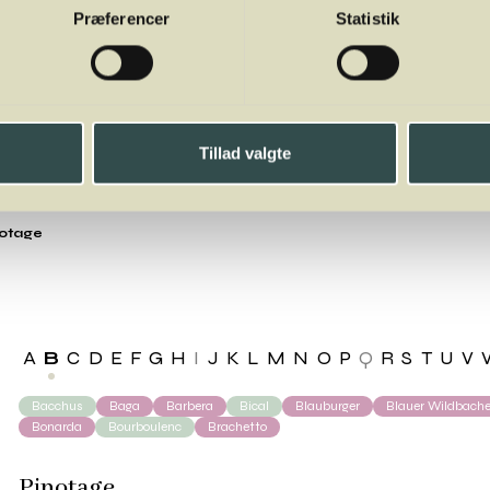
Præferencer
Statistik
Tillad valgte
otage
A
B
C
D
E
F
G
H
I
J
K
L
M
N
O
P
Q
R
S
T
U
V
Bacchus
Baga
Barbera
Bical
Blauburger
Blauer Wildbache
Bonarda
Bourboulenc
Brachetto
Pinotage