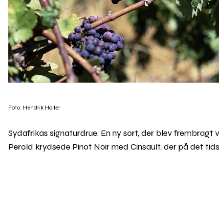
Foto: Hendrik Holler
Sydafrikas signaturdrue. En ny sort, der blev frembragt v
Perold krydsede Pinot Noir med Cinsault, der på det ti
større beplantninger kom i 1943, og i 1961 markedsførtes
I dag er Pinotage både elsket og hadet. Hadet fordi den
smage af henkogt frugt og lugte af oliemaling. Elsket fo
behandling kan den frembringe saftige og fyldige vine 