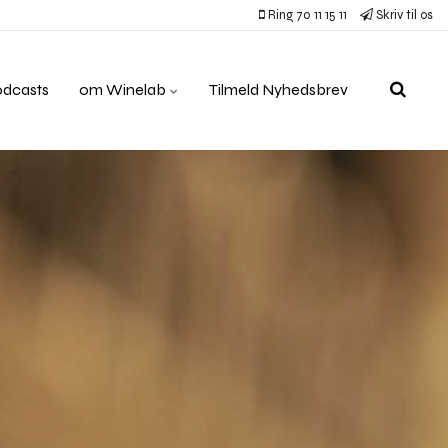
Ring 70 11 15 11
Skriv til os
odcasts
om Winelab
Tilmeld Nyhedsbrev