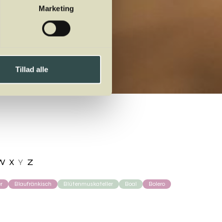
Marketing
Tillad alle
W
X
Y
Z
r
Blaufränkisch
Blütenmuskateller
Boal
Bolero