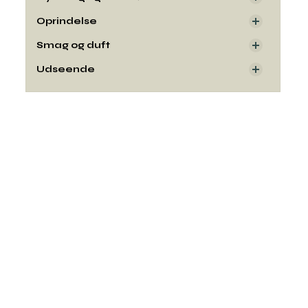
Oprindelse
Smag og duft
Udseende