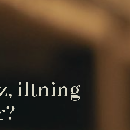
, iltning
r?